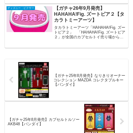
から発売されます。 ピクサー映画『モ
ンスターズ・インク』の作中アイテム
【ガチャ26年9月発売】
ディズニー・ピクサー
が、コレクションシリー...
HAHAHA!Fig. ズートピア２【タ
カラトミーアーツ】
タカラトミーアーツ「HAHAHA!Fig. ズー
トピア２」 「HAHAHA!Fig. ズートピア
２」が全国のカプセルトイ売り場から発
売されます。 ハハハフィギュアより、
ズートピア第二弾が登場！ 商品
名 HAHAHA!Fig. ズートピ...
【ガチャ25年8月発売】なりきりオーナー
コレクション MAZDA コレクタブルキー
【バンダイ】
【ガチャ25年8月発売】カプセルトルソー
AKB48【バンダイ】