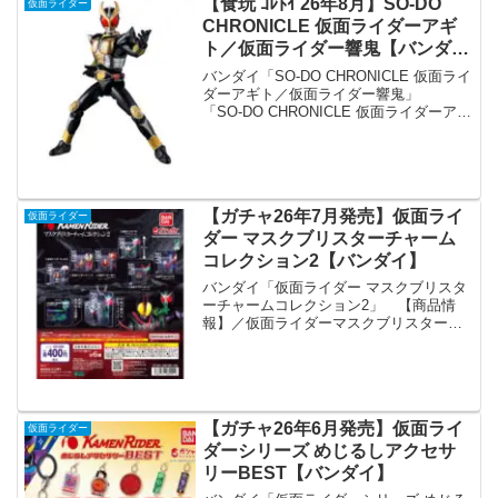
【食玩 ｺﾚﾄｲ 26年8月】SO-DO
仮面ライダー
CHRONICLE 仮面ライダーアギ
ト／仮面ライダー響鬼【バンダ
イ】
バンダイ「SO-DO CHRONICLE 仮面ライ
ダーアギト／仮面ライダー響鬼」
「SO-DO CHRONICLE 仮面ライダーアギ
ト／仮面ライダー響鬼」が全国の食玩売
り場、玩具・雑貨店、キャラクターショ
ップ等から発売されます。 伝説の平...
【ガチャ26年7月発売】仮面ライ
仮面ライダー
ダー マスクブリスターチャーム
コレクション2【バンダイ】
バンダイ「仮面ライダー マスクブリスタ
ーチャームコレクション2」 【商品情
報】／仮面ライダーマスクブリスターチ
ャームコレクション2(税込400円)＼『仮
面ライダーシリーズ』の精巧なマスクフ
ィギュアをブリスターにセットしたチャ
ームアイテムが登...
【ガチャ26年6月発売】仮面ライ
仮面ライダー
ダーシリーズ めじるしアクセサ
リーBEST【バンダイ】