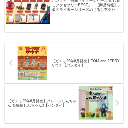
バンダイ「仮面ライダーシリーズ めじる
しアクセサリーBEST」 【商品情報】／
仮面ライダーシリーズめじるしアクセサ
リーBEST(税込300円)＼傘の取っ手やペ
ットボトルなどいろいろな持ち物に“めじ
るし”をつけられる便利なカニカン付きチ
ャーム...
【ガチャ25年8月発売】TOM and JERRY
サウナ【バンダイ】
【ガチャ25年8月発売】クレヨンしんちゃ
ん 名探偵しんちゃん3【バンダイ】