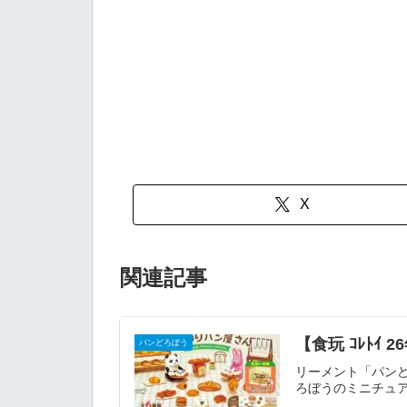
X
関連記事
【食玩 ｺﾚﾄ
パンどろぼう
リーメント「パン
ろぼうのミニチュアコ