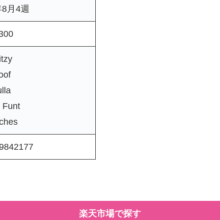
年8月4週
300
tzy
oof
lla
e Funt
ches
9842177
楽天市場で探す