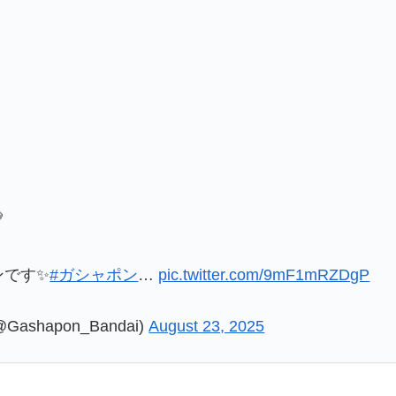

ンです✨
#ガシャポン
…
pic.twitter.com/9mF1mRZDgP
shapon_Bandai)
August 23, 2025