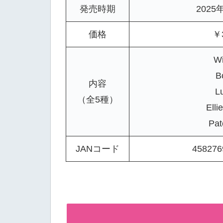
発売時期
2025
価格
￥
Wi
B
内容
Lu
（全5種）
Elli
Pat
JANコード
458276