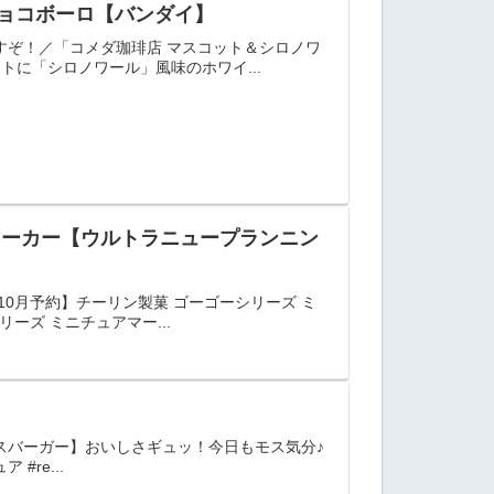
味チョコボーロ【バンダイ】
すぞ！／「コメダ珈琲店 マスコット＆シロノワ
に「シロノワール」風味のホワイ...
アマーカー【ウルトラニュープランニン
0月予約】チーリン製菓 ゴーゴーシリーズ ミ
ーズ ミニチュアマー...
スバーガー】おいしさギュッ！今日もモス気分♪
#re...