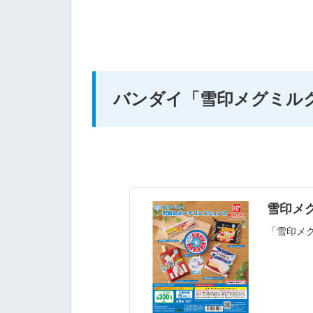
バンダイ
「雪印メグミル
雪印メ
「雪印メ