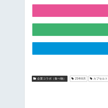
企業コラボ（食べ物）
25年8月
カプセルト