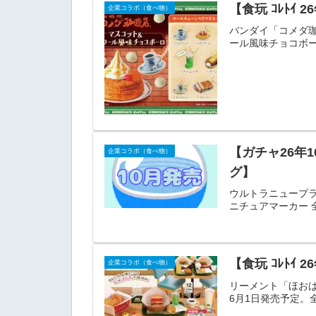
【食玩 ｺﾚﾄ
企業コラボ（食べ物）
バンダイ「コメダ
ール風味チョコボー
【ガチャ26年
企業コラボ（食べ物）
グ】
ウルトラニュープラ
ニチュアマーカー 
【食玩 ｺﾚﾄ
企業コラボ（食べ物）
リーメント「ほおば
6月1日発売予定。全6