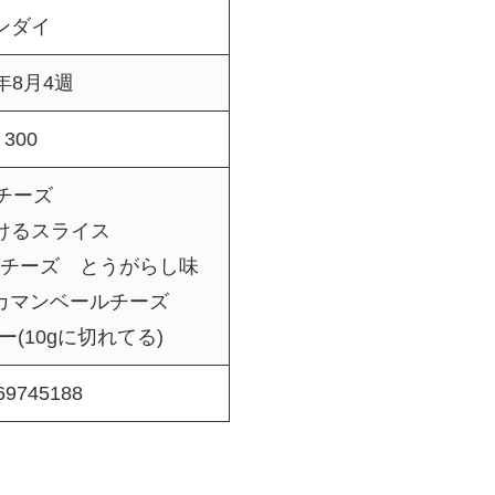
ンダイ
5年8月4週
300
Pチーズ
けるスライス
けるチーズ とうがらし味
 カマンベールチーズ
(10gに切れてる)
69745188