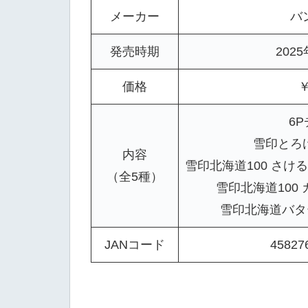
メーカー
バ
発売時期
202
価格
￥
6
雪印とろ
内容
雪印北海道100 さ
（全5種）
雪印北海道100
雪印北海道バター
JANコード
45827