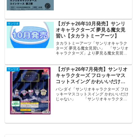
ク 予約開始価格カプセルトイ 1個 400円
ブラインドボックス 1個 440円※...
【ガチャ26年10月発売】サンリ
サンリオ
オキャラクターズ 夢見る魔女見
習い【タカラトミーアーツ】
タカラトミーアーツ「サンリオキャラク
ターズ 夢見る魔女見習い」 「サンリオ
キャラクターズ」より夢見る魔女見習い
が全国のカプセルトイ売り場から発売さ
れます。 かわいい魔女見習いさん達が
素敵な魔法をお届けするフィギュアで
【ガチャ26年7月発売】サンリオ
サンリオ
す。 商品名 サンリオキ...
キャラクターズ フロッキーマス
コットスイング かわいいだけじ
ゃない【バンダイ】
バンダイ「サンリオキャラクターズ フロ
ッキーマスコットスイング かわいいだけ
じゃない」 「サンリオキャラクター
ズ」よりフロッキーマスコットスイング
かわいいだけじゃないが全国のカプセル
トイ売り場から発売されます。 サンリ
オキャラクターズの...