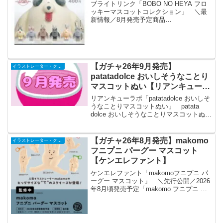
ブライトリンク「BOBO NO HEYA フロ
ッキーマスコットコレクション」 ＼最
新情報／8月発売予定商品
①【BOBONOHEYAフロッキーマスコッ
トコレクション】動物モチーフのぬいぐ
るみを手がけるボボの部屋さん監修🧸💪
ぽっちゃりボディに視...
【ガチャ26年9月発売】
イラストレーター・クリエイター
patatadolce おいしそうなことり
マスコットぬい【リアンキューラ
ボ】
リアンキューラボ「patatadolce おいしそ
うなことりマスコットぬい」 patata
dolce おいしそうなことりマスコットぬい
全5種セット【フルコンプリート/2026年
09月発売予定】 「patatadolce おいしそ
うなこと...
【ガチャ26年8月発売】makomo
イラストレーター・クリエイター
フニプニ パーグー マスコット
【ケンエレファント】
ケンエレファント「makomoフニプニ パ
ーグー マスコット」 ＼先行公開／2026
年8月頃発売予定「makomo フニプニ パ
ーグー マスコット」▼6個パック 予約開
始🎁ケンエレ限定特典付き価格カプセル
トイ 1個 500円ブラインドボック...