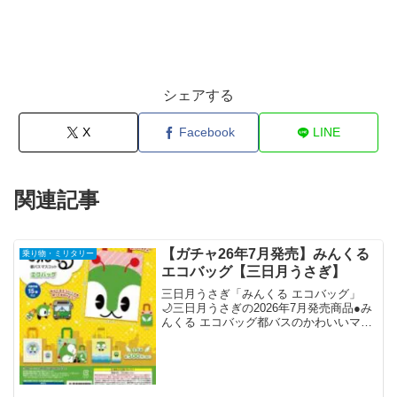
シェアする
X
Facebook
LINE
関連記事
【ガチャ26年7月発売】みんくる
乗り物・ミリタリー
エコバッグ【三日月うさぎ】
三日月うさぎ「みんくる エコバッグ」
🌙三日月うさぎの2026年7月発売商品●み
んくる エコバッグ都バスのかわいいマス
コットキャラクター「みんくる」のかわ
いいエコバッグが登場です！7月発売予定
です！#カプセルトイ#みんくる pic.twit...