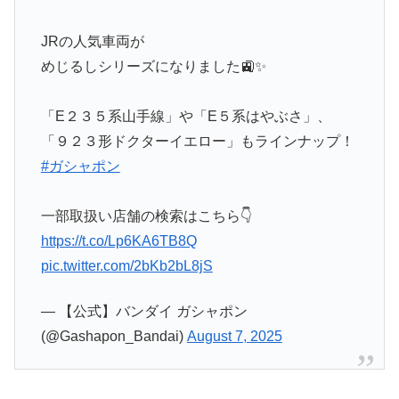
JRの人気車両が
めじるしシリーズになりました🚉✨
「E２３５系山手線」や「E５系はやぶさ」、
「９２３形ドクターイエロー」もラインナップ！
#ガシャポン
一部取扱い店舗の検索はこちら👇
https://t.co/Lp6KA6TB8Q
pic.twitter.com/2bKb2bL8jS
— 【公式】バンダイ ガシャポン
(@Gashapon_Bandai)
August 7, 2025