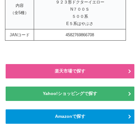
９２３形ドクターイエロー
内容
N７００Ｓ
（全5種）
５００系
E５系はやぶさ
JANコード
4582769866708
楽天市場で探す
Yahoo!ショッピングで探す
Amazonで探す