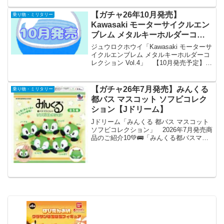
【ガチャ26年10月発売】
乗り物・ミリタリー
Kawasaki モーターサイクルエン
ブレム メタルキーホルダーコレ
クション Vol.4【ジュウロクホウ
ジュウロクホウイ「Kawasaki モーターサ
イ】
イクルエンブレム メタルキーホルダーコ
レクション Vol.4」 【10月発売予定】
Kawasaki モーターサイクルエンブレム
メタルキーホルダーコレクション Vol.4
【全6種セット】 ※...
【ガチャ26年7月発売】みんくる
乗り物・ミリタリー
都バス マスコット ソフビコレク
ション【Jドリーム】
Jドリーム「みんくる 都バス マスコット
ソフビコレクション」 2026年7月発売商
品のご紹介10💚🚌「みんくる都バスマス
コット ソフビコレクション」が新登場🚌
💚꒰১都バスマスコットキャラクター「み
んくる」のカプセルトイ第2弾໒꒱手のりサ
イ...