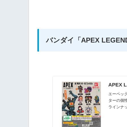
バンダイ
「APEX LEG
APEX
エーペッ
ターの個
ラインナ