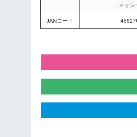
ネッシ
JANコード
45827