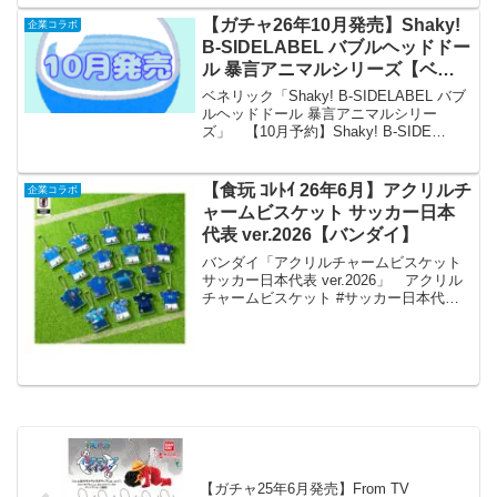
【ガチャ26年10月発売】Shaky!
企業コラボ
B-SIDELABEL バブルヘッドドー
ル 暴言アニマルシリーズ【ベネ
リック】
ベネリック「Shaky! B-SIDELABEL バブ
ルヘッドドール 暴言アニマルシリー
ズ」 【10月予約】Shaky! B-SIDE
LABEL バブルヘッドドール 暴言アニマ
ルシリーズ 全5種 コンプリートセット ガ
チャ 送料無料 「S...
【食玩 ｺﾚﾄｲ 26年6月】アクリルチ
企業コラボ
ャームビスケット サッカー日本
代表 ver.2026【バンダイ】
バンダイ「アクリルチャームビスケット
サッカー日本代表 ver.2026」 アクリル
チャームビスケット #サッカー日本代表
ver. 2026 が6月全国のお菓子売場にて発
売決定‼９７年から２６年の歴代のユニフ
ォームが使いやすいアクリチャーム...
【ガチャ25年6月発売】From TV