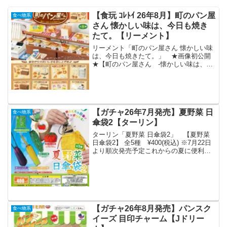
【食玩 ｺﾚﾄｲ 26年8月】町のパン屋
食べ物系
さん 懐かしい味は、今日も焼き
たて。【リーメント】
リーメント「町のパン屋さん 懐かしい味
は、今日も焼きたて。」 ★画像初公開
★【町のパン屋さん -懐かしい味は、今
日も焼きたて。】昔ながらのおいしさを
召し上がれ♪8月24日発売予定。全8種。
1155円(税抜価格1050円)。#リーメント #
ぷ...
【ガチャ26年7月発売】夏野菜 日
食べ物系
傘袋2【ターリン】
ターリン「夏野菜 日傘袋2」 【夏野菜
日傘袋2】 全5種 ¥400(税込) ※7月22日
より順次発売予定これからの夏に便利な
『夏野菜日傘袋』第2弾が登場🍅🌽🍆折り
たたみ日傘がスッポリ入るサイズ感🌞
pic.twitter.com/W7qXJ...
【ガチャ26年8月発売】パンスク
食べ物系
イーズ 目印チャーム【Jドリー