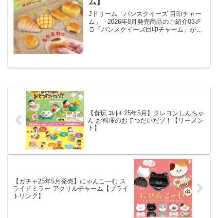
ム】
Jドリーム「パンスクイーズ 目印チャー
ム」 2026年8月発売商品のご紹介03🥖
🍞「パンスクイーズ目印チャーム」が新
登場🍞🥖もちふわな触り心地のパンスク
イーズが目印チャームになりました👨‍🍳
焼き色もリアルでおいしそう😋お気に入
りのパンをつけ...
【食玩 ｺﾚﾄｲ 25年5月】クレヨンしんちゃ
ん お料理のおてつだいだゾ！【リーメン
ト】
【ガチャ25年5月発売】にゃんこ―む ス
ライドミラー アクリルチャーム【ブライ
トリンク】