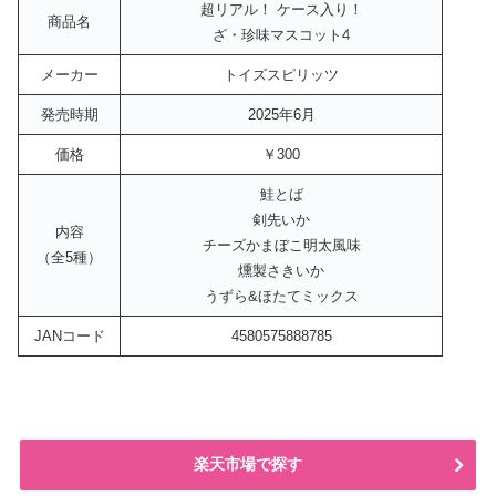
超リアル！ ケース入り！
商品名
ざ・珍味マスコット4
メーカー
トイズスピリッツ
発売時期
2025年6月
価格
￥300
鮭とば
剣先いか
内容
チーズかまぼこ明太風味
（全5種）
燻製さきいか
うずら&ほたてミックス
JANコード
4580575888785
楽天市場で探す