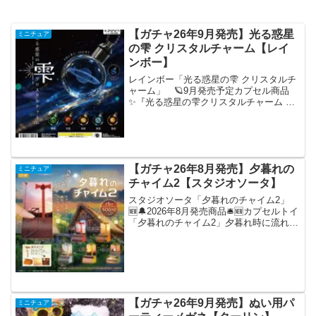
【ガチャ26年9月発売】光る惑星
ミニチュア
の雫 クリスタルチャーム【レイ
ンボー】
レインボー「光る惑星の雫 クリスタルチ
ャーム」 🪐9月発売予定カプセル商品
✨『光る惑星の雫クリスタルチャーム 』
手のひらに、小さな宇宙がやってき
た…！七色にやさしく光る、LED付きの
惑星チャーム🌈まるで宇宙を閉じ込めた
ようなクリアボディに、...
【ガチャ26年8月発売】夕暮れの
ミニチュア
チャイム2【スタジオソータ】
スタジオソータ「夕暮れのチャイム2」
🆕🔔2026年8月発売商品🛎️🆕カプセルトイ
「夕暮れのチャイム2」夕暮れ時に流れて
いたあの懐かしのメロディがカプセルト
イに🎵「夕焼け小焼け」「ふるさと」な
どおなじみのラインアップに加えて、新
たに「七つの...
【ガチャ26年9月発売】ぬい用パ
ミニチュア