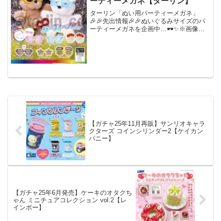
ーティーメガネ【ターリン】
ターリン「ぬい用パーティーメガネ」
🎉🎉先出情報🎉🎉ぬいぐるみサイズのパ
ーティーメガネを企画中…🕶️✨※画像は
試作品です。#ターリン #カプセルトイ
pic.twitter.com/4PBUNUqQQO— ターリ
ンカプセルコレクション【公式...
【ガチャ25年11月再販】サンリオキャラ
クターズ コインシリンダー2【ケイカン
パニー】
【ガチャ25年6月発売】ケーキのオタクち
ゃん ミニチュアコレクション vol.2【レ
インボー】