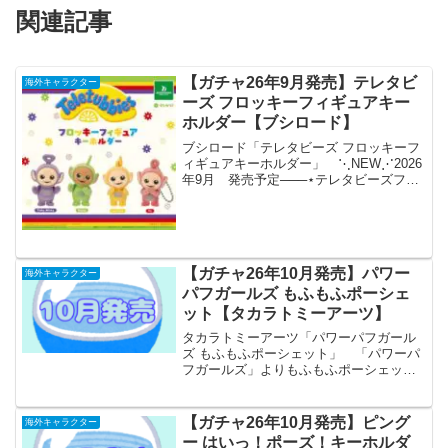
関連記事
【ガチャ26年9月発売】テレタビ
海外キャラクター
ーズ フロッキーフィギュアキー
ホルダー【ブシロード】
ブシロード「テレタビーズ フロッキーフ
ィギュアキーホルダー」 ⋱NEW⋰2026
年9月 発売予定───⋆テレタビーズフロ
ッキーフィギュアキーホルダー🛒全4種｜
1回 500円🔗───⋆「#テレタビーズ」か
ら、フロッキーキーホルダーが登場！全
国...
【ガチャ26年10月発売】パワー
海外キャラクター
パフガールズ もふもふポーシェ
ット【タカラトミーアーツ】
タカラトミーアーツ「パワーパフガール
ズ もふもふポーシェット」 「パワーパ
フガールズ」よりもふもふポーシェット
が全国のカプセルトイ売り場から発売さ
れます。 ポップなカラーがかわいいパ
ワーパフガールズのもふもふポーシェッ
【ガチャ26年10月発売】ピング
海外キャラクター
トが新登場します。 商...
ー はいっ！ポーズ！キーホルダ