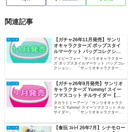
関連記事
【ガチャ26年11月発売】サンリ
サンリオ
オキャラクターズ ポップスタイ
ルマーケット バッグコレクショ
ン【アイピーフォー】
アイピーフォー「サンリオキャラクター
ズ ポップスタイルマーケット バッグコレ
クション」 「サンリオキャラクター
ズ」よりポップスタイルマーケット バッ
グコレクションが全国のカプセルトイ売
り場から発売されます。 たっぷり入
【ガチャ26年9月発売】サンリオ
サンリオ
る！マチ付き！ 商品名...
キャラクターズ Yummy! スイー
ツマスコット チルサイダー【タ
カラトミーアーツ】
タカラトミーアーツ「サンリオキャラク
ターズ Yummy! スイーツマスコット チル
サイダー」 「サンリオキャラクター
ズ」よりYummy! スイーツマスコット チ
ルサイダーが全国のカプセルトイ売り場
から発売されます。 みんなでチルタイ
【食玩 ｺﾚﾄｲ 26年7月】シナモロー
サンリオ
ム！ 商...