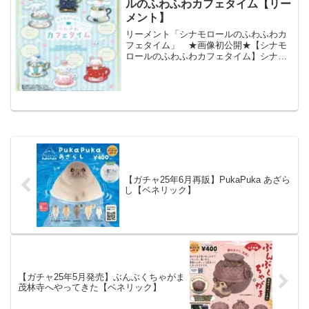
ルのふわふわカフェタイム【リー
メント】
リーメント「シナモロールのふわふわカ
フェタイム」 ★画像初公開★【シナモ
ロールのふわふわカフェタイム】シナモ
ンと一緒にふんわりやさしいひととき7月
27日発売予定。全6種。1485円(税抜価格
1350円)。#シナモロール #サンリオ #リー
メ...
【ガチャ25年6月再販】PukaPuka あざら
し【ベネリック】
【ガチャ25年5月発売】ぶんぶくちゃがま
茂林寺へやってきた【ベネリック】