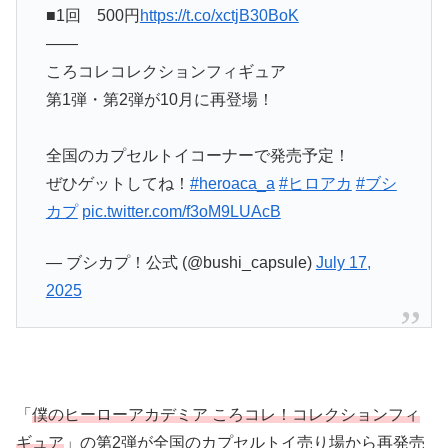
■1回 500円
https://t.co/xctjB30BoK
――
ころコレコレクションフィギュア
第1弾・第2弾が10月に再登場！
全国のカプセルトイコーナーで発売予定！
ぜひゲットしてね！
#heroaca_a
#ヒロアカ
#ブシ
カプ
pic.twitter.com/f3oM9LUAcB
— ブシカプ！公式 (@bushi_capsule)
July 17,
2025
「
僕のヒーローアカデミア ころコレ！コレクションフィ
ギュア
」の第2弾が全国のカプセルトイ売り場から再発売