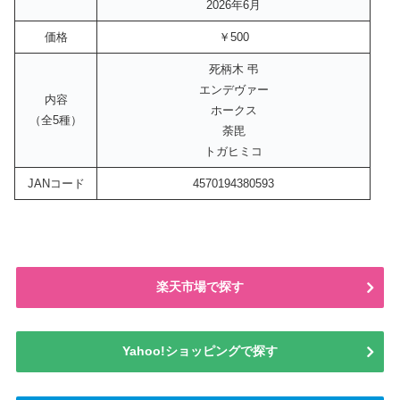
2026年6月
価格
￥500
死柄木 弔
エンデヴァー
内容
ホークス
（全5種）
荼毘
トガヒミコ
JANコード
4570194380593
楽天市場で探す
Yahoo!ショッピングで探す