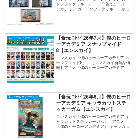
ドソフトクッキー」 「僕のヒーロー
アカデミア カードソフトクッキー」が全
国の食玩売り場、玩具・雑貨店、キャラ
クターショップ等から発売されます。
アニメ『僕のヒーローアカデミア』のカ
ード付きソフトクッキ...
【食玩 ｺﾚﾄｲ 26年7月】僕のヒーロ
僕のヒーローアカデミア
ーアカデミア スナップマイド
8【エンスカイ】
エンスカイ「僕のヒーローアカデミア ス
ナップマイド8」 【エンスカイ新商品情
報】アニメ『僕のヒーローアカデミア』
より、新規描き下ろしや場面写真などを
ふんだんに使用した新商品が登場！・ア
ートカードコレクション2・スナップマイ
ド８2026年7月...
【食玩 ｺﾚﾄｲ 26年6月】僕のヒーロ
僕のヒーローアカデミア
ーアカデミア キャラカットステ
ッカーガム【エンスカイ】
エンスカイ「僕のヒーローアカデミア キ
ャラカットステッカーガム」 アニメ
『僕のヒーローアカデミア』 キャラカッ
トステッカーガム 【1BOX 16パック入
り】 「僕のヒーローアカデミア」より