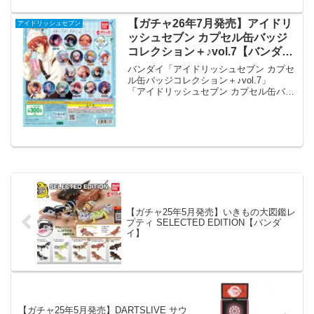
【ガチャ26年7月発売】アイドリ
アイドリッシュセブン
ッシュセブン カプセル缶バッジ
コレクション＋♪vol.7【バンダ
イ】
バンダイ「アイドリッシュセブン カプセ
ル缶バッジコレクション＋♪vol.7」
「アイドリッシュセブン カプセル缶バッ
ジコレクション＋♪」の第7弾が全国のカ
プセルトイ売り場から発売されます。
ゲームアプリ600万ダウンロード突破の大
人気ゲー...
【ガチャ25年5月発売】いきもの大図鑑レ
プティ SELECTED EDITION【バンダ
イ】
【ガチャ25年5月発売】DARTSLIVE サウ