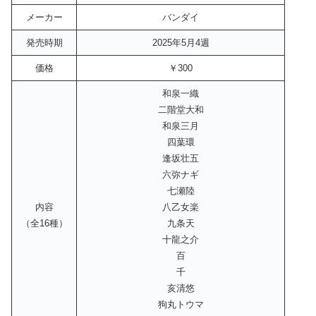
メーカー
バンダイ
発売時期
2025年5月4週
価格
￥300
和泉一織
二階堂大和
和泉三月
四葉環
逢坂壮五
六弥ナギ
七瀬陸
内容
八乙女楽
（全16種）
九条天
十龍之介
百
千
亥清悠
狗丸トウマ