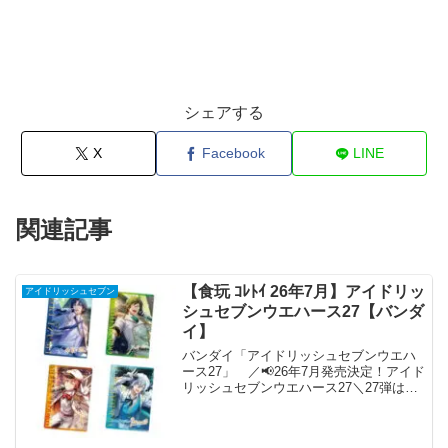
シェアする
X
Facebook
LINE
関連記事
【食玩 ｺﾚﾄｲ 26年7月】アイドリッ
アイドリッシュセブン
シュセブンウエハース27【バンダ
イ】
バンダイ「アイドリッシュセブンウエハ
ース27」 ／📢26年7月発売決定！アイド
リッシュセブンウエハース27＼27弾は
「メモメロ」「レオパ」「太陽の
Esperanza」「Unbalance Shadow」
「Drift driving」ビジュア...