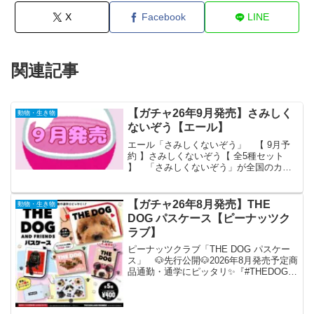
X
Facebook
LINE
関連記事
【ガチャ26年9月発売】さみしく
動物・生き物
ないぞう【エール】
エール「さみしくないぞう」 【 9月予
約 】さみしくないぞう【 全5種セット
】 「さみしくないぞう」が全国のカプ
セルトイ売り場から発売されます。 ふ
わふわフロッキー♪ 商品
名 さみしくないぞ
【ガチャ26年8月発売】THE
動物・生き物
う メーカーエール 発
DOG パスケース【ピーナッツク
売...
ラブ】
ピーナッツクラブ「THE DOG パスケー
ス」 🐶先行公開🐶2026年8月発売予定商
品通勤・通学にピッタリ✨『#THEDOG
パスケース』がカプセルトイに新登場💗
大きな鼻が懐かしい💕癒し系ワンちゃん
デザインのパスケース♪全5種◒1回400