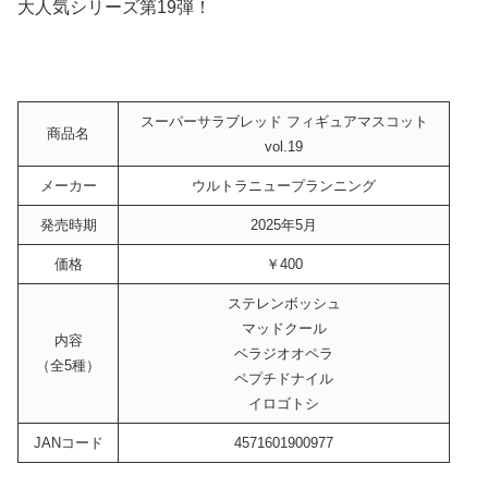
大人気シリーズ第19弾！
スーパーサラブレッド フィギュアマスコット
商品名
vol.19
メーカー
ウルトラニュープランニング
発売時期
2025年5月
価格
￥400
ステレンボッシュ
マッドクール
内容
ベラジオオペラ
（全5種）
ペプチドナイル
イロゴトシ
JANコード
4571601900977