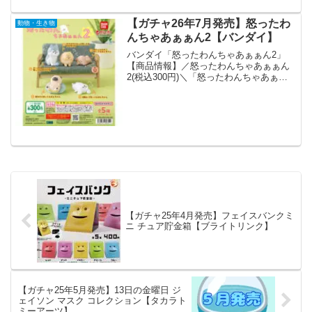
円...
【ガチャ26年7月発売】怒ったわ
動物・生き物
んちゃあぁぁん2【バンダイ】
バンダイ「怒ったわんちゃあぁぁん2」
【商品情報】／怒ったわんちゃあぁぁん
2(税込300円)＼「怒ったわんちゃあぁぁ
ん」の第2弾が登場✨きゅーとな姿をかわ
いく立体化🐶プンプン怒る様子にキュン
とくるフィギュアです❣#ガシャポン一部
取り扱い店舗...
【ガチャ25年4月発売】フェイスバンクミ
ニ チュア貯金箱【ブライトリンク】
【ガチャ25年5月発売】13日の金曜日 ジ
ェイソン マスク コレクション【タカラト
ミーアーツ】