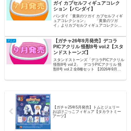
ガイ カプセルフィギュアコレク
ション【バンダイ】
バンダイ「黄泉のツガイ カプセルフィギ
ュアコレクション」 「黄泉のツガ
イ」よりカプセルフィギュアコレクショ
ンが全国のカプセルトイ売り場から発売
されます。 カプセルフィギュアコレク
ションにTVアニメ「黄泉のツガイ」が登
【ガチャ26年9月発売】デコラ
アニメ
場！ 商品名 黄泉のツ...
PICアクリル 怪獣8号 vol.2【スタ
ンドストーンズ】
スタンドストーンズ「デコラPICアクリル
怪獣8号 vol.2」 デコラPICアクリル 怪
獣8号 vol.2 全8種セット 【2026年9月予
約/コンプリート】 「デコラPICアクリ
ル 怪獣8号」の第2弾が全国のカプセルト
イ売り場から発売さ...
【ガチャ25年5月発売】トムとジェリー
おばけごっこフィギュア【タカラトミー
アーツ】