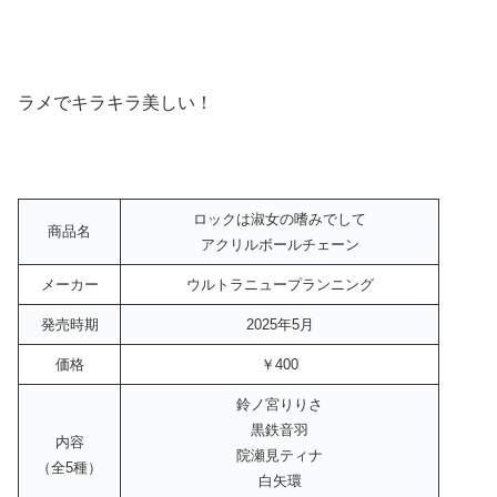
ラメでキラキラ美しい！
ロックは淑女の嗜みでして
商品名
アクリルボールチェーン
メーカー
ウルトラニュープランニング
発売時期
2025年5月
価格
￥400
鈴ノ宮りりさ
黒鉄音羽
内容
院瀬見ティナ
（全5種）
白矢環