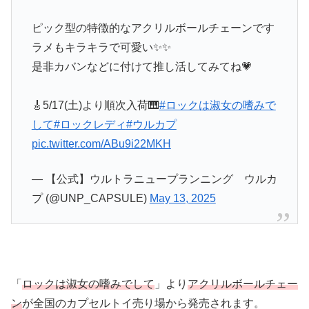
ピック型の特徴的なアクリルボールチェーンです
ラメもキラキラで可愛い✨✨
是非カバンなどに付けて推し活してみてね💗
🎸5/17(土)より順次入荷🎹
#ロックは淑女の嗜みで
して
#ロックレディ
#ウルカプ
pic.twitter.com/ABu9i22MKH
— 【公式】ウルトラニュープランニング ウルカ
プ (@UNP_CAPSULE)
May 13, 2025
「
ロックは淑女の嗜みでして
」より
アクリルボールチェー
ン
が全国のカプセルトイ売り場から発売されます。