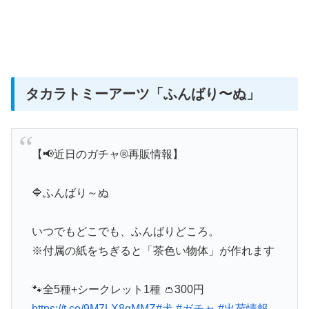
タカラトミーアーツ
「
ふんばり〜ぬ
」
【📢近日のガチャ®再販情報】
🔷ふんばり～ぬ
いつでもどこでも、ふんばりどころ。
※付属の紙をちぎると「茶色い物体」が作れます
🐾全5種+シークレット1種 👛300円
https://t.co/9M7LX8gMMZ
#犬
#ガチャ
#出荷情報