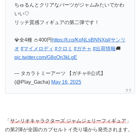
ちゅるんとクリアなパーツがジャムみたいでかわ
いい♡
リッチ質感フィギュアの第二弾です！
💎全4種 👛400円
https://t.co/KoNLsBNNXq
#サンリ
オ
#マイメロディ
#クロミ
#ガチャ
#出荷情報
🚚
pic.twitter.com/G8oOn3kLgE
— タカラトミーアーツ 【ガチャ®公式】
(@Play_Gacha)
May 16, 2025
「
サンリオキャラクターズ ジャムジェリーフィギュア
」
の第2弾が全国のカプセルトイ売り場から発売されます。