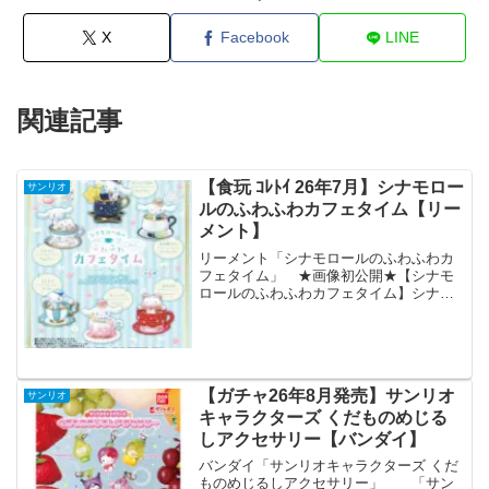
X
Facebook
LINE
関連記事
【食玩 ｺﾚﾄｲ 26年7月】シナモロー
サンリオ
ルのふわふわカフェタイム【リー
メント】
リーメント「シナモロールのふわふわカ
フェタイム」 ★画像初公開★【シナモ
ロールのふわふわカフェタイム】シナモ
ンと一緒にふんわりやさしいひととき7月
27日発売予定。全6種。1485円(税抜価格
1350円)。#シナモロール #サンリオ #リー
メ...
【ガチャ26年8月発売】サンリオ
サンリオ
キャラクターズ くだものめじる
しアクセサリー【バンダイ】
バンダイ「サンリオキャラクターズ くだ
ものめじるしアクセサリー」 「サン