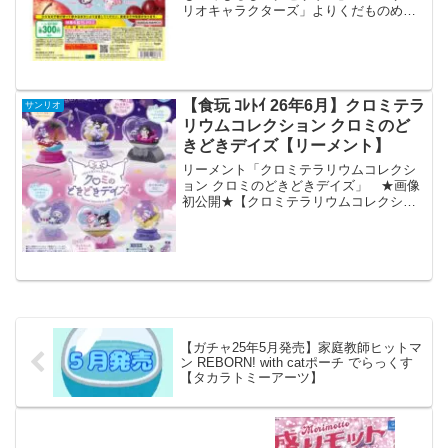
リオキャラクターズ」よりくだものめじ
るしアクセサリーが全国のカプセルトイ
売り場から発売されます。 サンリオキ
ャラクターがくだものの姿になっためじ
るしアクセサリーが新登...
【食玩 ｺﾚﾄｲ 26年6月】クロミテラ
サンリオ
リウムコレクション クロミのど
きどきデイズ【リーメント】
リーメント「クロミテラリウムコレクシ
ョン クロミのどきどきデイズ」 ★画像
初公開★【クロミテラリウムコレクショ
ン クロミのどきどきデイズ】笑って泣
いて…今日のクロミはどんな気分？6月15
日発売予定。全６種。1540円(税抜価格
1400円)。...
【ガチャ25年5月発売】家庭教師ヒットマ
ン REBORN! with catポーチ でらっくす
【タカラトミーアーツ】