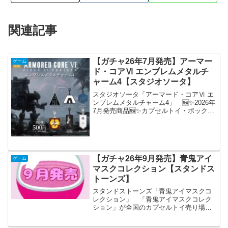
関連記事
【ガチャ26年7月発売】アーマー
ゲーム
ド・コアⅥ エンブレムメタルチ
ャーム4【スタジオソータ】
スタジオソータ「アーマード・コアⅥ エ
ンブレムメタルチャーム4」 🆕✨2026年
7月発売商品🆕✨カプセルトイ・ボックス
トイ『アーマード・コアⅥ エンブレムメ
タルチャーム4』株式会社フロム・ソフト
ウェアが贈る『ARMORED CORE Ⅵ F...
【ガチャ26年9月発売】青鬼アイ
ゲーム
マスクコレクション【スタンドス
トーンズ】
スタンドストーンズ「青鬼アイマスクコ
レクション」 「青鬼アイマスクコレク
ション」が全国のカプセルトイ売り場か
ら発売されます。 青鬼やフワッティー
になって楽しめる！！ 商品名