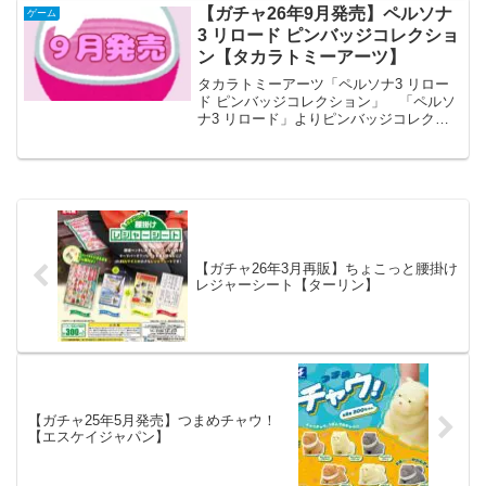
青鬼アイマスクコレクション メ
【ガチャ26年9月発売】ペルソナ
ゲーム
ーカースタンドストーンズ...
3 リロード ピンバッジコレクショ
ン【タカラトミーアーツ】
タカラトミーアーツ「ペルソナ3 リロー
ド ピンバッジコレクション」 「ペルソ
ナ3 リロード」よりピンバッジコレクシ
ョンが全国のカプセルトイ売り場から発
売されます。 人気ゲーム『ペルソナ3
リロード』のピンバッジコレクションが
登場。 商品名 ...
【ガチャ26年3月再販】ちょこっと腰掛け
レジャーシート【ターリン】
【ガチャ25年5月発売】つまめチャウ！
【エスケイジャパン】