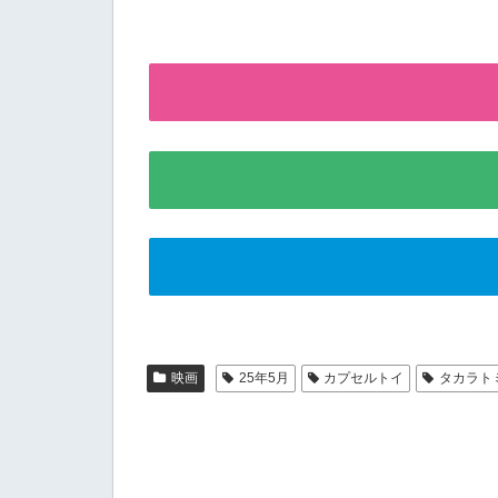
映画
25年5月
カプセルトイ
タカラト