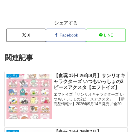
シェアする
X
Facebook
LINE
関連記事
【食玩 ｺﾚﾄｲ 26年9月】サンリオキ
サンリオ
ャラクターズ いつもいっしょの2
ピースアクスタ【エフトイズ】
エフトイズ「サンリオキャラクターズ い
つもいっしょの2ピースアクスタ」 【新
商品情報✨】2026年9月14日発売／全20種
／食玩サンリオキャラクターズのなかま
たちが、仲良しのおともだちといっしょ
にアクリルスタンドになって新登場！ひ
とつの台座...
【食玩 ｺﾚﾄｲ 26年7月】
サンリオ