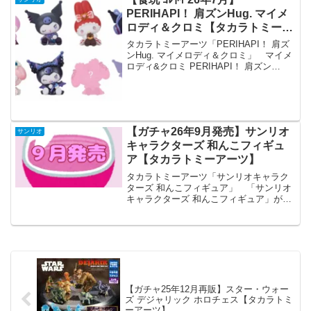
PERIHAPI！ 肩ズンHug. マイメ
ロディ＆クロミ【タカラトミーア
ーツ】
タカラトミーアーツ「PERIHAPI！ 肩ズ
ンHug. マイメロディ＆クロミ」 マイメ
ロディ&クロミ PERIHAPI！ 肩ズン
Hug． 「PERIHAPI！ 肩ズンHug. マイ
メロディ＆クロミ」が全国の玩具・雑貨
店、キャラクターショップ...
【ガチャ26年9月発売】サンリオ
サンリオ
キャラクターズ 和んこフィギュ
ア【タカラトミーアーツ】
タカラトミーアーツ「サンリオキャラク
ターズ 和んこフィギュア」 「サンリオ
キャラクターズ 和んこフィギュア」が全
国のカプセルトイ売り場から発売されま
す。 和風なわんこに大変身！ 商品
名 サンリオキャラクター
ズ 和んこフィギ...
【ガチャ25年12月再販】スター・ウォー
ズ デジャリック ホロチェス【タカラトミ
ーアーツ】