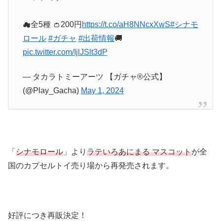
☁全5種 👛200円
https://t.co/aH8NNcxXwS
#シナモ
ロール
#ガチャ
#出荷情報
🚚
pic.twitter.com/IjlJSlt3dP
— タカラトミーアーツ 【ガチャ®公式】
(@Play_Gacha)
May 1, 2024
「
シナモロール
」より
ラテいろあにまる マスコット
が全
国のカプセルトイ売り場から再発売されます。
好評につき再販決定！