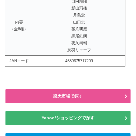
日向翔陽
影山飛雄
月島蛍
内容
山口忠
（全8種）
孤爪研磨
黒尾鉄朗
夜久衛輔
灰羽リエーフ
JANコード
4589675717209
楽天市場で探す
Yahoo!ショッピングで探す