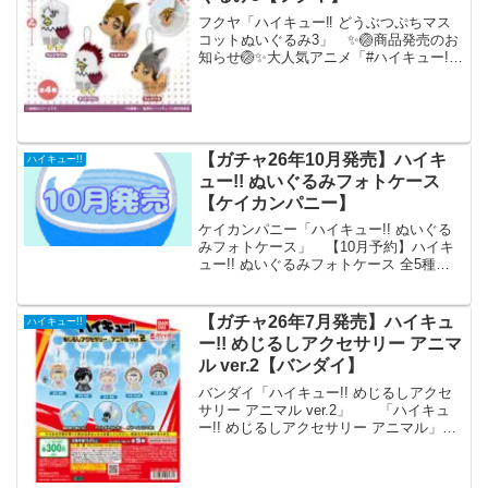
フクヤ「ハイキュー‼ どうぶつぷちマス
コットぬいぐるみ3」 ✨🏐商品発売のお
知らせ🏐✨大人気アニメ「#ハイキュー!!
（@animehaikyu_com）」のどうぶつぷ
ちマスコットぬいぐるみ３がカプセルト
イで登場！続報をお楽しみに！#カプセ
ル...
【ガチャ26年10月発売】ハイキ
ハイキュー!!
ュー!! ぬいぐるみフォトケース
【ケイカンパニー】
ケイカンパニー「ハイキュー!! ぬいぐる
みフォトケース」 【10月予約】ハイキ
ュー!! ぬいぐるみフォトケース 全5種コ
ンプリートセット ガチャ 送料無料 「ハ
イキュー!!」よりぬいぐるみフォトケース
が全国のカプセルトイ売り場から発売さ
【ガチャ26年7月発売】ハイキュ
ハイキュー!!
れま...
ー!! めじるしアクセサリー アニマ
ル ver.2【バンダイ】
バンダイ「ハイキュー!! めじるしアクセ
サリー アニマル ver.2」 「ハイキュ
ー!! めじるしアクセサリー アニマル」の
第2弾が全国のカプセルトイ売り場から発
売されます。 アニメ「ハイキュー!!」よ
りアニマルデザインのめじるしアクセ