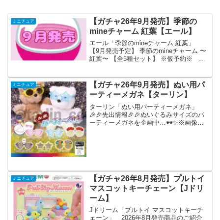
【ガチャ26年9月発売】季節の
ミニチュア
mineチャーム 紅葉【エール】
エール「季節のmineチャーム 紅葉」
【9月発売予定】 季節のmineチャーム 〜
紅葉〜 【全5種セット】 ※仮予約※
「季節のmineチャーム 紅葉」が全国のカ
プセルトイ売り場から発売されます。
日光に当てると色が変わる！ 商品
【ガチャ26年9月発売】ぬい用パ
ミニチュア
名 ...
ーティーメガネ【ターリン】
ターリン「ぬい用パーティーメガネ」
🎉🎉先出情報🎉🎉ぬいぐるみサイズのパ
ーティーメガネを企画中…🕶️✨※画像は
試作品です。#ターリン #カプセルトイ
pic.twitter.com/4PBUNUqQQO— ターリ
ンカプセルコレクション【公式...
【ガチャ26年8月発売】プルトイ
ミニチュア
マスコットキーチェーン【Jドリ
ーム】
Jドリーム「プルトイ マスコットキーチ
ェーン」 2026年8月発売商品のご紹介