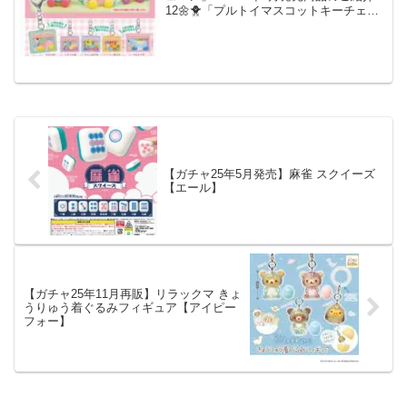
12🌼🐥「プルトイマスコットキーチェー
ン」が新登場🐶🌼パッケージ入りのプル
トイマスコットがキーホルダーになりま
した❣️中身は取り出せて、耳や羽を動かせ
るよ🪽フィギ...
【ガチャ25年5月発売】麻雀 スクイーズ
【エール】
【ガチャ25年11月再販】リラックマ きょ
うりゅう着ぐるみフィギュア【アイピー
フォー】