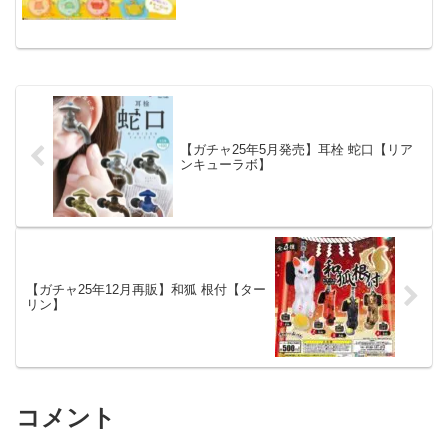
よ🎶かわいいチャーム付き✨※カプセル
トイ商品です pic.twitter.co...
【ガチャ25年5月発売】耳栓 蛇口【リア
ンキューラボ】
【ガチャ25年12月再販】和狐 根付【ター
リン】
コメント