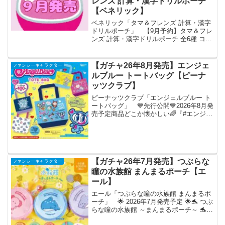
レンズ 計算・漢字ドリルポーチ
【ベネリック】
ベネリック「タマ＆フレンズ 計算・漢字
ドリルポーチ」 【9月予約】タマ＆フレ
ンズ 計算・漢字ドリルポーチ 全6種 コン
プリートセット ガチャ 送料無料 「タマ
＆フレンズ 計算・漢字ドリルポーチ」が
全国のカプセルトイ売り場から発売され
【ガチャ26年8月発売】エンジェ
ファンシーキャラクター
ます。 ...
ルブルー トートバッグ【ピーナ
ッツクラブ】
ピーナッツクラブ「エンジェルブルー ト
ートバッグ」 💙先行公開💙2026年8月発
売予定商品どこか懐かしい🌈『#エンジェ
ルブルー トートバッグ』がカプセルトイ
に新登場⭐️日用品やカプセルトイもたくさ
ん入る👜お楽しみに✨✨全5種◒1回400円
※...
【ガチャ26年7月発売】つぶらな
ファンシーキャラクター
瞳の水族館 まんまるポーチ【エ
ール】
エール「つぶらな瞳の水族館 まんまるポ
ーチ」 🌟 2026年7月発売予定 🌟🐬 つぶ
らな瞳の水族館 ～まんまるポーチ～ 🐬水
族館のみんなが まんまるポーチになった