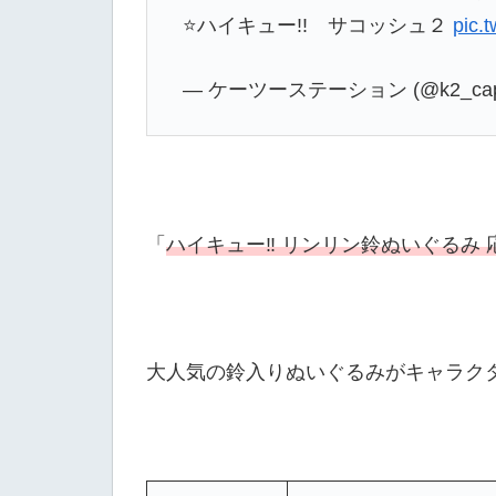
⭐️ハイキュー!! サコッシュ２
pic.
— ケーツーステーション (@k2_cap
「
ハイキュー‼ リンリン鈴ぬいぐるみ 応援
大人気の鈴入りぬいぐるみがキャラク