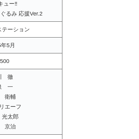
キュー‼
るみ 応援Ver.2
ステーション
5年5月
500
川 徹
泉 一
 衛輔
リエーフ
 光太郎
 京治