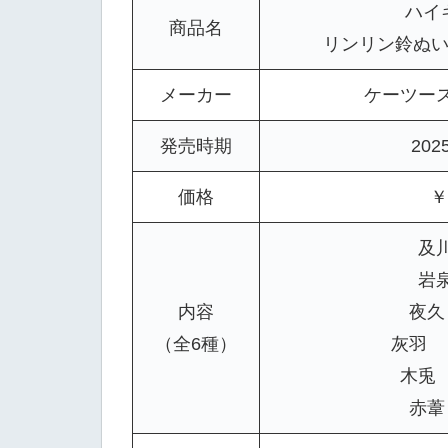
ハイ
商品名
リンリン鈴ぬいぐ
メーカー
ケーツー
発売時期
202
価格
￥
及
岩
内容
夜久
（全6種）
灰羽 
木兎
赤葦