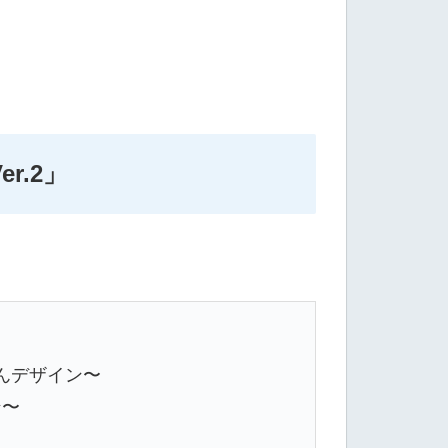
r.2」
んデザイン〜
ン〜