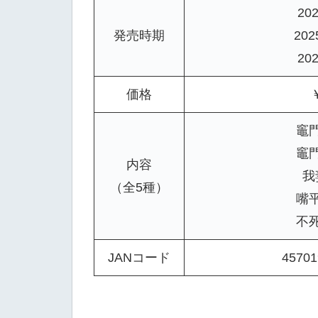
20
発売時期
20
20
価格
竈
竈
内容
我
（全5種）
嘴
不
JANコード
45701