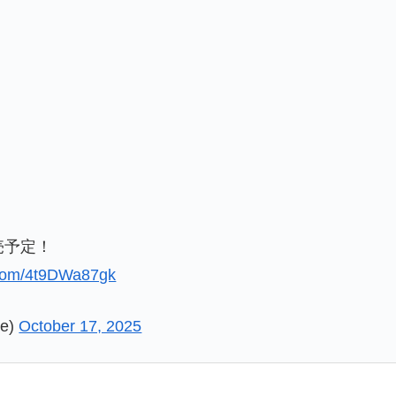
売予定！
r.com/4t9DWa87gk
e)
October 17, 2025