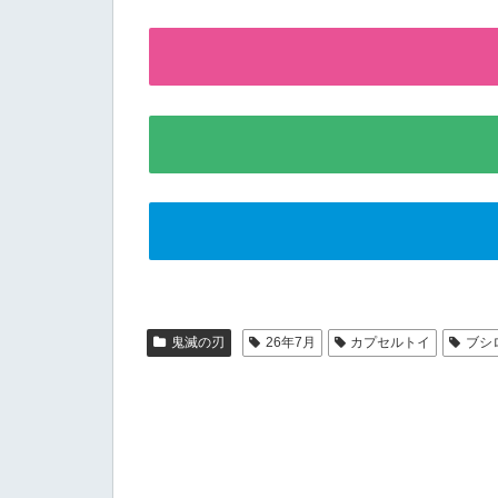
鬼滅の刃
26年7月
カプセルトイ
ブシ