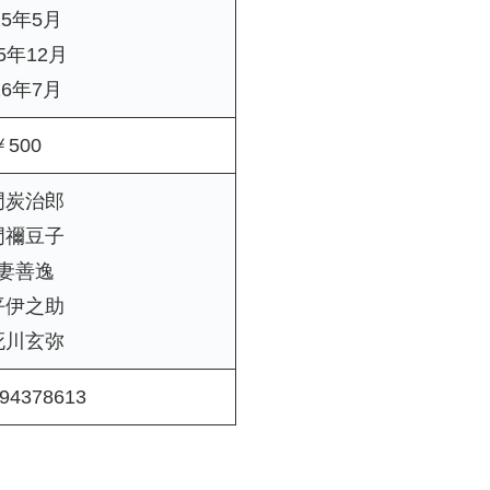
25年5月
25年12月
26年7月
￥500
門炭治郎
門禰豆子
妻善逸
平伊之助
死川玄弥
94378613