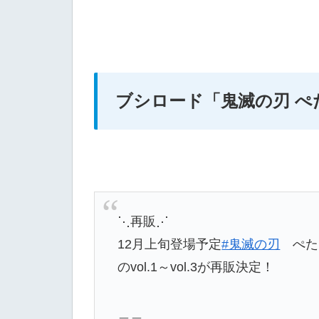
ブシロード
「鬼滅の刃 ぺ
⋱再販⋰
12月上旬登場予定
#鬼滅の刃
ぺた
のvol.1～vol.3が再販決定！
＿＿