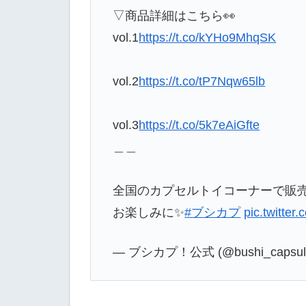
▽商品詳細はこちら👀
vol.1
https://t.co/kYHo9MhqSK
vol.2
https://t.co/tP7Nqw65lb
vol.3
https://t.co/5k7eAiGfte
＿＿
全国のカプセルトイコーナーで販
お楽しみに✨
#ブシカプ
pic.twitte
— ブシカプ！公式 (@bushi_capsul