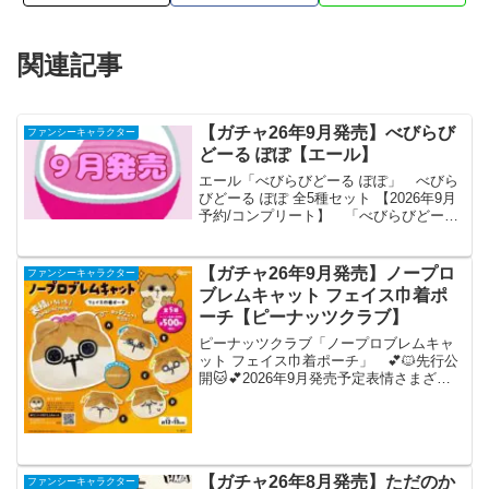
関連記事
【ガチャ26年9月発売】べびらび
ファンシーキャラクター
どーる ぽぽ【エール】
エール「べびらびどーる ぽぽ」 べびら
びどーる ぽぽ 全5種セット 【2026年9月
予約/コンプリート】 「べびらびどーる
ぽぽ」が全国のカプセルトイ売り場から
発売されます。 かぶりものはフロッキ
ー。 商品名 べびらびどー
【ガチャ26年9月発売】ノープロ
ファンシーキャラクター
る ぽぽ...
ブレムキャット フェイス巾着ポ
ーチ【ピーナッツクラブ】
ピーナッツクラブ「ノープロブレムキャ
ット フェイス巾着ポーチ」 💕🐱先行公
開🐱💕2026年9月発売予定表情さまざま
で全部集めたくなる可愛さ🥺『#ノープロ
ブレムキャット フェイス巾着ポーチ』が
カプセルトイに新登場✨ころんとしたフ
ェイスデザイン...
【ガチャ26年8月発売】ただのか
ファンシーキャラクター