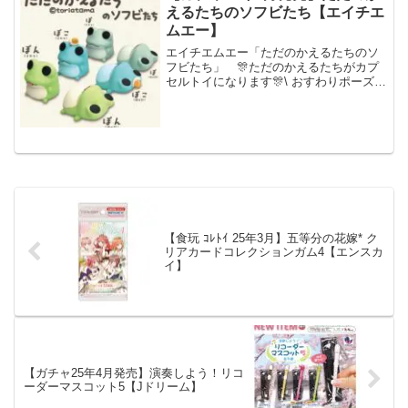
えるたちのソフビたち【エイチエ
ムエー】
エイチエムエー「ただのかえるたちのソ
フビたち」 🎊ただのかえるたちがカプ
セルトイになります🎊\ おすわりポーズ&
腹太鼓ポーズのソフビフィギュア /全6種
1回400円で2026年8月下旬に発売予定で
す✨監修がんばり中です🐸ぜひぜひ楽し
みにお...
【食玩 ｺﾚﾄｲ 25年3月】五等分の花嫁* ク
リアカードコレクションガム4【エンスカ
イ】
【ガチャ25年4月発売】演奏しよう！リコ
ーダーマスコット5【Jドリーム】