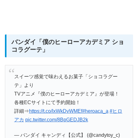
バンダイ
「僕のヒーローアカデミア ショ
コラグーテ」
スイーツ感覚で味わえるお菓子「ショコラグー
テ」より
TVアニメ『僕のヒーローアカデミア』が登場！
各種ECサイトにて予約開始！
詳細⇒
https://t.co/IxWkDvWMEf
#heroaca_a
#ヒロ
アカ
pic.twitter.com/8BpGEDJB2k
— バンダイ キャンディ【公式】 (@candytoy_c)