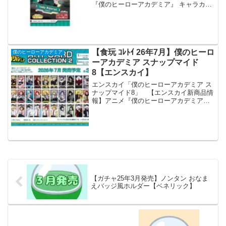
『僕のヒーローアカデミア』 キャラカッ
トステッカーガム 【1BOX 16パック入
り】 「僕のヒーローアカデミア」より
キャラカットステッカーガムが全国の食
玩売り場、玩具・...
【食玩 ｺﾚﾄｲ 26年7月】僕のヒーロ
僕のヒーローアカデミア
ーアカデミア スナップマイド
8【エンスカイ】
エンスカイ「僕のヒーローアカデミア ス
ナップマイド8」 【エンスカイ新商品情
報】アニメ『僕のヒーローアカデミア』
より、新規描き下ろしや場面写真などを
ふんだんに使用した新商品が登場！・ア
ートカードコレクション2・スナップマイ
ド８2026年7月...
【ガチャ25年3月発売】ノンタン おなま
えバッジ風ホルダー【ベネリック】