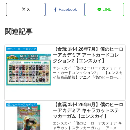
X
Facebook
LINE
関連記事
【食玩 ｺﾚﾄｲ 26年7月】僕のヒーロ
僕のヒーローアカデミア
ーアカデミア アートカードコレ
クション2【エンスカイ】
エンスカイ「僕のヒーローアカデミア ア
ートカードコレクション2」 【エンスカ
イ新商品情報】アニメ『僕のヒーローア
カデミア』より、新規描き下ろしや場面
写真などをふんだんに使用した新商品が
登場！・アートカードコレクション2・ス
ナップマイド８20...
【食玩 ｺﾚﾄｲ 26年6月】僕のヒーロ
僕のヒーローアカデミア
ーアカデミア キャラカットステ
ッカーガム【エンスカイ】
エンスカイ「僕のヒーローアカデミア キ
ャラカットステッカーガム」 アニメ