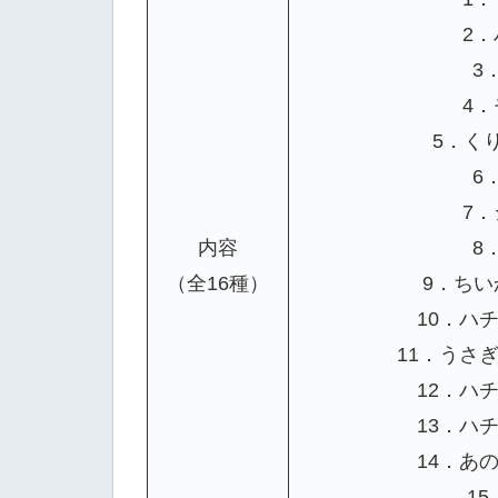
2
3
4
5．く
6
7
内容
8
（全16種）
9．ち
10．ハ
11．うさ
12．ハ
13．ハ
14．あ
1