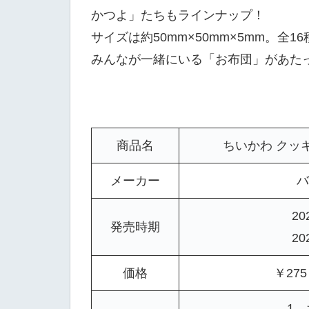
かつよ」たちもラインナップ！
サイズは約50mm×50mm×5mm。全
みんなが一緒にいる「お布団」があた
商品名
ちいかわ クッ
メーカー
バ
20
発売時期
20
価格
￥27
1