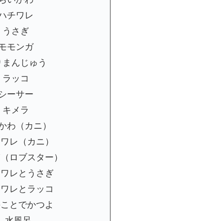
．ハチワレ
．うさぎ
．モモンガ
りまんじゅう
．ラッコ
．シーサー
．キメラ
いかわ（カニ）
チワレ（カニ）
ぎ（ロブスター）
チワレとうさぎ
チワレとラッコ
のことでかつよ
5．水風呂