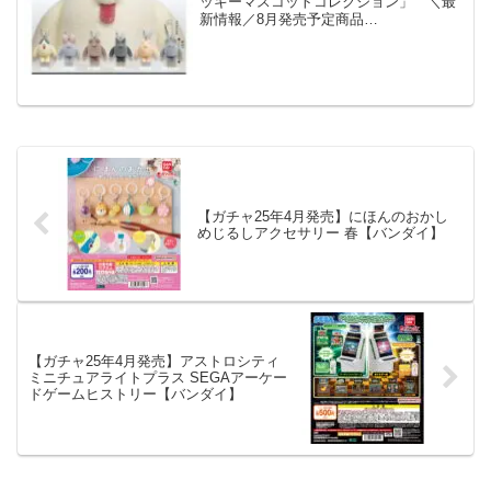
ッキーマスコットコレクション」 ＼最
新情報／8月発売予定商品
①【BOBONOHEYAフロッキーマスコッ
トコレクション】動物モチーフのぬいぐ
るみを手がけるボボの部屋さん監修🧸💪
ぽっちゃりボディに視...
【ガチャ25年4月発売】にほんのおかし
めじるしアクセサリー 春【バンダイ】
【ガチャ25年4月発売】アストロシティ
ミニチュアライトプラス SEGAアーケー
ドゲームヒストリー【バンダイ】