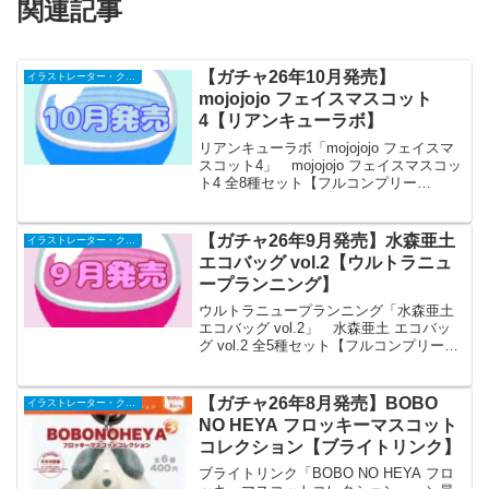
関連記事
【ガチャ26年10月発売】
イラストレーター・クリエイター
mojojojo フェイスマスコット
4【リアンキューラボ】
リアンキューラボ「mojojojo フェイスマ
スコット4」 mojojojo フェイスマスコッ
ト4 全8種セット【フルコンプリー
ト/2026年10月発売予定】 「mojojojo フ
ェイスマスコット」の第4弾が全国のカプ
セルトイ売り場から発...
【ガチャ26年9月発売】水森亜土
イラストレーター・クリエイター
エコバッグ vol.2【ウルトラニュ
ープランニング】
ウルトラニュープランニング「水森亜土
エコバッグ vol.2」 水森亜土 エコバッ
グ vol.2 全5種セット【フルコンプリー
ト/2026年09月発売予定】 「水森亜土
エコバッグ」の第2弾が全国のカプセルト
イ売り場から発売されます。 第２...
【ガチャ26年8月発売】BOBO
イラストレーター・クリエイター
NO HEYA フロッキーマスコット
コレクション【ブライトリンク】
ブライトリンク「BOBO NO HEYA フロ