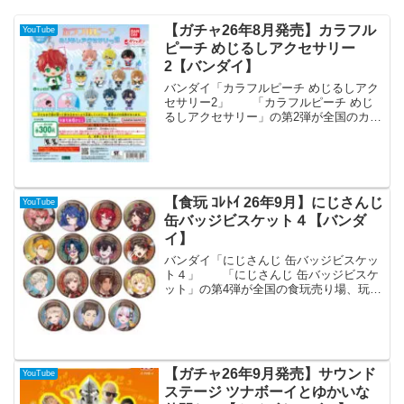
【ガチャ26年8月発売】カラフル
YouTube
ピーチ めじるしアクセサリー
2【バンダイ】
バンダイ「カラフルピーチ めじるしアク
セサリー2」 「カラフルピーチ めじ
るしアクセサリー」の第2弾が全国のカプ
セルトイ売り場から発売されます。 カ
ラフルピーチからめじるしアクセサリー2
弾が登場！傘や持ち物に付けられる便利
なシリコン付きで...
【食玩 ｺﾚﾄｲ 26年9月】にじさんじ
YouTube
缶バッジビスケット４【バンダ
イ】
バンダイ「にじさんじ 缶バッジビスケッ
ト４」 「にじさんじ 缶バッジビスケ
ット」の第4弾が全国の食玩売り場、玩
具・雑貨店、キャラクターショップ等か
ら発売されます。 「にじさんじ」の缶
バッジビスケット第4弾が登場！缶バッジ
は食玩オリジナルの...
【ガチャ26年9月発売】サウンド
YouTube
ステージ ツナボーイとゆかいな