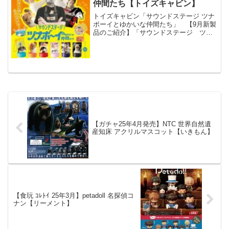
仲間たち【トイズキャビン】
トイズキャビン「サウンドステージ ツナ
ボーイとゆかいな仲間たち」 【9月新製
品のご紹介】「サウンドステージ ツナ
ボーイとゆかいな仲間たち 500円」面白
料理動画で大人気のツナボーイ氏
（@tunabooy ）が、まさかのカプセルト
イ化🐟！？音...
【ガチャ25年4月発売】NTC 世界自然遺
産知床 アクリルマスコット【いきもん】
【食玩 ｺﾚﾄｲ 25年3月】petadoll 名探偵コ
ナン【リーメント】