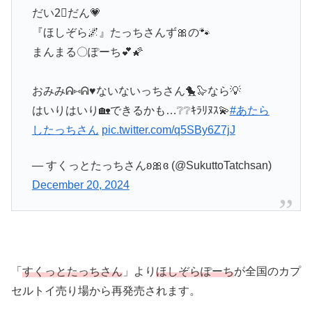
だい2⃣だん💗
『ほしぞら🌌』たっちさんず🎀の🐾
まんまる〇ぽーち💕🌠
おみみᕱ⑅ᕱ♥ないないっちさん🐤🦭なら💡
はいりはいり🏡できるかも…❔❔ｷﾗﾘﾇｽ💫
#あたら
したっちさん
pic.twitter.com/q5SBy6Z7jJ
— すくっとたっちさんʚ🎀ɞ (@SukuttoTatchsan)
December 20, 2024
「
すくっとたっちさん
」より
ほしぞらぽーち
が全国のカプ
セルトイ売り場から再発売されます。