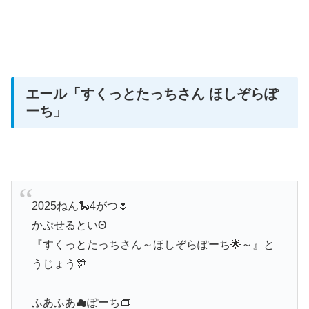
エール
「すくっとたっちさん ほしぞらぽ
ーち」
2025ねん🐍4がつ🌷
かぷせるといΘ
『すくっとたっちさん～ほしぞらぽーち🌟～』と
うじょう🎊
ふあふあ☁ぽーち👝