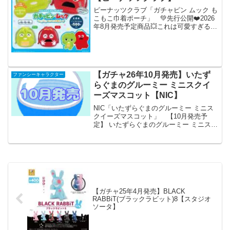
ピーナッツクラブ「ガチャピン ムック も
こもこ巾着ポーチ」 💚先行公開❤️2026
年8月発売予定商品💥これは可愛すぎる💥
『#ガチャピン ・ #ムック もこもこ巾着
ポーチ』がカプセルトイに新登場❣️❣️ふわ
ふわ×ころんとしたフォルムがたまらな...
【ガチャ26年10月発売】いたず
ファンシーキャラクター
らぐまのグルーミー ミニスクイ
ーズマスコット【NIC】
NIC「いたずらぐまのグルーミー ミニス
クイーズマスコット」 【10月発売予
定】 いたずらぐまのグルーミー ミニスク
イーズマスコット 【全5種セット】 ※仮
予約※ 「いたずらぐまのグルーミー ミ
ニスクイーズマスコット」が全国のカプ
セルトイ売...
【ガチャ25年4月発売】BLACK
RABBiT(ブラックラビット)8【スタジオ
ソータ】