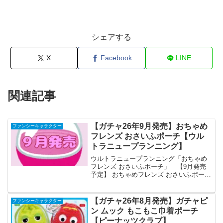
シェアする
X
Facebook
LINE
関連記事
【ガチャ26年9月発売】おちゃめ
ファンシーキャラクター
フレンズ おさいふポーチ【ウル
トラニュープランニング】
ウルトラニュープランニング「おちゃめ
フレンズ おさいふポーチ」 【9月発売
予定】 おちゃめフレンズ おさいふポーチ
【全5種セット】 ※仮予約※ 「おちゃ
めフレンズ」よりおさいふポーチが全国
のカプセルトイ売り場から発売されま
【ガチャ26年8月発売】ガチャピ
ファンシーキャラクター
す。 約12cm...
ン ムック もこもこ巾着ポーチ
【ピーナッツクラブ】