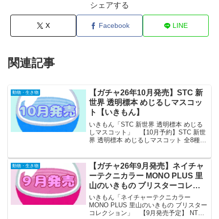
シェアする
X
Facebook
LINE
関連記事
【ガチャ26年10月発売】STC 新
動物・生き物
世界 透明標本 めじるしマスコッ
ト【いきもん】
いきもん「STC 新世界 透明標本 めじる
しマスコット」 【10月予約】STC 新世
界 透明標本 めじるしマスコット 全8種
コンプリートセット ガチャ 送料無料
「STC 新世界 透明標本 めじるしマスコ
ット」が全国のカプセルトイ売り場か...
【ガチャ26年9月発売】ネイチャ
動物・生き物
ーテクニカラー MONO PLUS 里
山のいきもの ブリスターコレク
ション【いきもん】
いきもん「ネイチャーテクニカラー
MONO PLUS 里山のいきもの ブリスター
コレクション」 【9月発売予定】 NTC