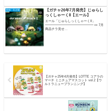
MONO+ 里山のいきもの ブリスターコレ
クション 【全5種セット】 ※仮予約※
「ネイチャーテクニカラー MONO ...
【ガチャ26年7月発売】じゅらし
動物・生き物
っくしゃーくII【エール】
エール「じゅらしっくしゃーくII」
━━━━━━━━━━━━━━━ 👀 7月
商品チラ見せ
ˎˊ˗━━━━━━━━━━━━━━━現在
決まっている7月商品の一部をご紹介👩‍💻
꙳人気シリーズの新作はもちろん新しい商
品も盛り沢山予定🌟ディスプレイポ...
【ガチャ25年4月発売】LOTTE コアラの
マーチ ミニチュアマスコット vol.2【ウ
ルトラニュープランニング】