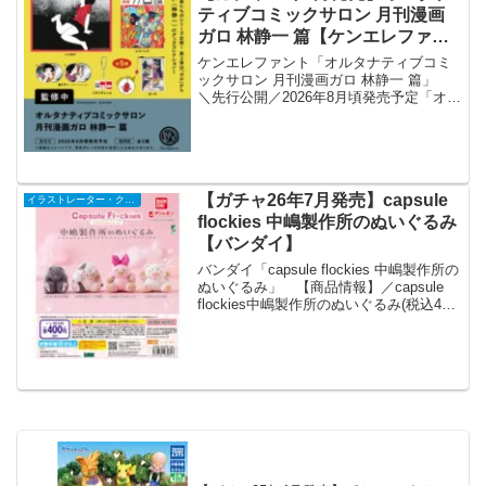
ティブコミックサロン 月刊漫画
ガロ 林静一 篇【ケンエレファン
ト】
ケンエレファント「オルタナティブコミ
ックサロン 月刊漫画ガロ 林静一 篇」
＼先行公開／2026年8月頃発売予定「オル
タナティブコミックサロン 月刊漫画ガロ
林静一篇」 ▼6個パック 予約開始価格カ
プセルトイ 1個 400円ブラインドボック...
【ガチャ26年7月発売】capsule
イラストレーター・クリエイター
flockies 中嶋製作所のぬいぐるみ
【バンダイ】
バンダイ「capsule flockies 中嶋製作所の
ぬいぐるみ」 【商品情報】／capsule
flockies中嶋製作所のぬいぐるみ(税込400
円)＼capsule flockies シリーズから懐か
しい中嶋製作所のぬいぐるみが登場で...