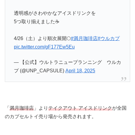
透明感がさわやかなアイスドリンクを
5つ取り揃えました☕
4/26（土）より順次展開🌕
#満月珈琲店
#ウルカプ
pic.twitter.com/gF177Ew5Eu
— 【公式】ウルトラニュープランニング ウルカ
プ (@UNP_CAPSULE)
April 18, 2025
「
満月珈琲店
」より
テイクアウト アイスドリンク
が全国
のカプセルトイ売り場から発売されます。