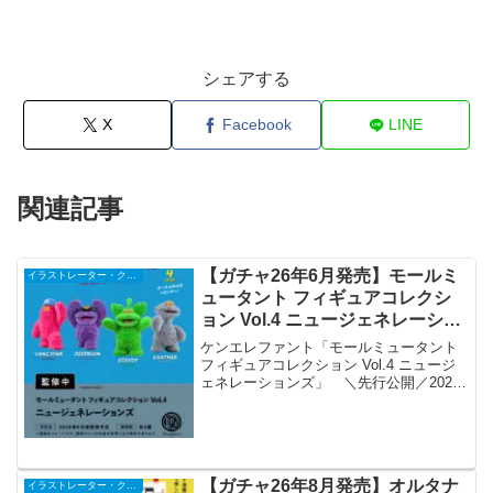
シェアする
X
Facebook
LINE
関連記事
【ガチャ26年6月発売】モールミ
イラストレーター・クリエイター
ュータント フィギュアコレクシ
ョン Vol.4 ニュージェネレーショ
ンズ【ケンエレファント】
ケンエレファント「モールミュータント
フィギュアコレクション Vol.4 ニュージ
ェネレーションズ」 ＼先行公開／2026
年6月頃発売予定「モールミュータント
フィギュアコレクション Vol.4 ニュージ
ェネレーションズ」▼4個パック 予約...
【ガチャ26年8月発売】オルタナ
イラストレーター・クリエイター