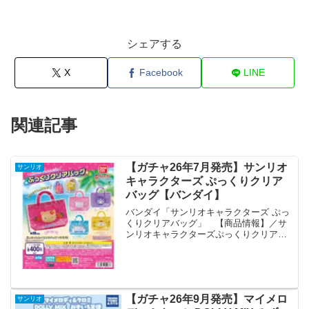
シェアする
X
Facebook
LINE
関連記事
【ガチャ26年7月発売】サンリオ
サンリオ
キャラクターズ ぷっくりクリア
バッグ【バンダイ】
バンダイ「サンリオキャラクターズ ぷっ
くりクリアバッグ」 【商品情報】／サ
ンリオキャラクターズぷっくりクリアバ
ッグ(税込400円)＼ぷっくり膨らむキャラ
クターの空ビがついたクリアバッグが新
登場💖夏場のお出かけで使うサブバッグ
にぴったりです👜...
【ガチャ26年9月発売】マイメロ
サンリオ