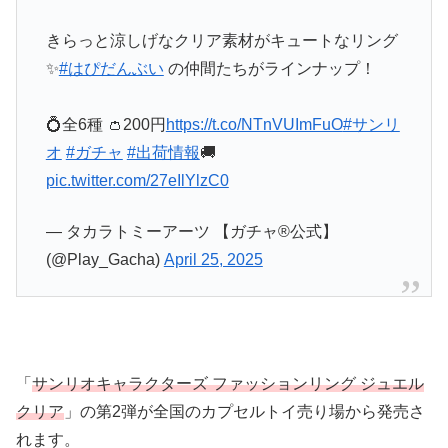
きらっと涼しげなクリア素材がキュートなリング
✨
#はぴだんぶい
の仲間たちがラインナップ！
💍全6種 👛200円
https://t.co/NTnVUImFuO
#サンリ
オ
#ガチャ
#出荷情報
🚚
pic.twitter.com/27eIlYlzC0
— タカラトミーアーツ 【ガチャ®公式】
(@Play_Gacha)
April 25, 2025
「
サンリオキャラクターズ ファッションリング ジュエル
クリア
」の第2弾が全国のカプセルトイ売り場から発売さ
れます。