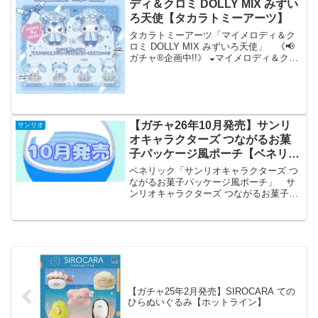
ディ＆クロミ DOLLY MIX みずい
ろ天使【タカラトミーアーツ】
タカラトミーアーツ「マイメロディ＆ク
ロミ DOLLY MIX みずいろ天使」 《📢
ガチャ®︎企画中!!》 ◒マイメロディ＆クロ
ミ DOLLY MIX みずいろ天使 ⑅ʚ🩵୨୧🩵
ɞ⑅ みずいろ×天使×ジャージメイドな コ
ーデがかわいい♡ ⑅ ...
【ガチャ26年10月発売】サンリ
サンリオ
オキャラクターズ つながるお菓
子パッケージ風ポーチ【ベネリッ
ク】
ベネリック「サンリオキャラクターズ つ
ながるお菓子パッケージ風ポーチ」 サ
ンリオキャラクターズ つながるお菓子パ
ッケージ風ポーチ 全6種セット 【2026年
10月予約/コンプリート】 「サンリオキ
ャラクターズ」よりつながるお菓子パッ
ケージ風...
【ガチャ25年2月発売】SIROCARA ての
ひらぬいぐるみ【ホットライン】