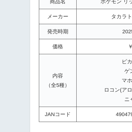
商品名
ポケモン リップ
メーカー
タカラ
発売時期
20
価格
￥
ピ
ゲ
内容
マ
（全5種）
ロコン(ア
ニ
JANコード
49047