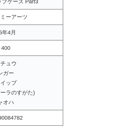
ケース Part3
トミーアーツ
25年4月
400
カチュウ
ンガー
ホイップ
ローラのすがた)
ャオハ
90084782