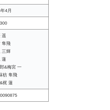
5年4月
300
 遥
 隼飛
 三輝
 蓮
郎&梅宮 一
蘇枋 隼飛
&梶 蓮
0090875