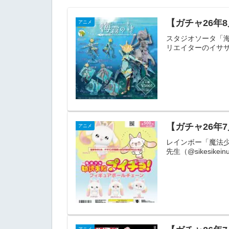
【ガチャ26年
アニメ
スタジオソータ「海
リエイターのイササ
【ガチャ26年
アニメ
レインボー「魔法
先生（@sikesi