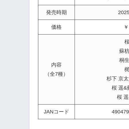
発売時期
202
価格
￥
桜
蘇枋
桐生
内容
梶
（全7種）
杉下 京太
桜 遥&
桜 遥
JANコード
490479