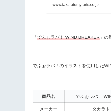
www.takaratomy-arts.co.jp
「
でふぉラバ！ WIND BREAKER
」の
でふぉラバ！のイラストを使用したWIN
商品名
でふぉラバ！ WIND 
メーカー
タカラト