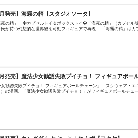
8月発売】海霧の精【スタジオソータ】
霧の精」 🔱カプセルトイ＆ボックストイ🔱「海霧の精」（カプせル
氏が持つ幻想的な世界観を可動フィギュアで再現！ 「海霧の精」はカプ
7月発売】魔法少女勧誘失敗プイチョ！ フィギュアボー
少女勧誘失敗プイチョ！ フィギュアボールチェーン」 スクウェア・エ
keinu）の漫画、「魔法少女勧誘失敗プイチョ！」がフィギュアボールチェー