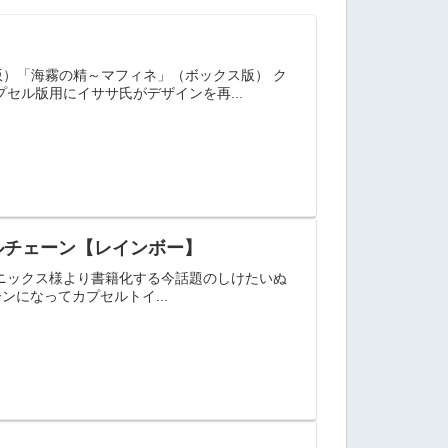
版）「海霧の精～マフィネ」（ボックス版） ク
セル版用にイササ氏がデザインを再...
ルチェーン【レインボー】
ニックス様より書籍化する今話題のしけたいぬ
ンになってカプセルトイ...