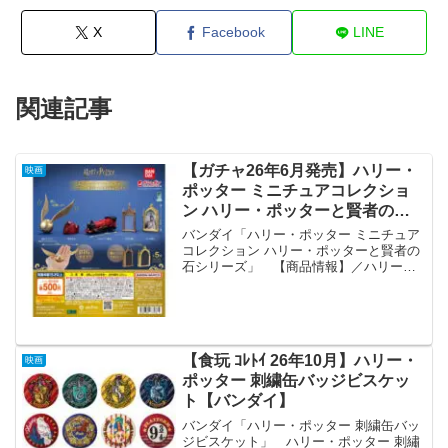
X
Facebook
LINE
関連記事
【ガチャ26年6月発売】ハリー・
映画
ポッター ミニチュアコレクショ
ン ハリー・ポッターと賢者の石
シリーズ【バンダイ】
バンダイ「ハリー・ポッター ミニチュア
コレクション ハリー・ポッターと賢者の
石シリーズ」 【商品情報】／ハリー・
ポッター ミニチュアコレクション～ハリ
ー・ポッターと賢者の石シリーズ～(税込
500円)＼映画「ハリー・ポッターと賢者
の石」に登場...
【食玩 ｺﾚﾄｲ 26年10月】ハリー・
映画
ポッター 刺繍缶バッジビスケッ
ト【バンダイ】
バンダイ「ハリー・ポッター 刺繍缶バッ
ジビスケット」 ハリー・ポッター 刺繡