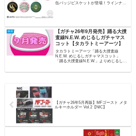
缶バッジビスケットが登場！ラインナッ
プは全11種！缶バッジとリンクしたかわ
いいデザインのビスケットも付属！詳細
はコチラ！↓ハリーポッター #ハリポタ
pic.twi...
【ガチャ26年9月発売】踊る大捜
映画
査線N.E.W. めじるしガチャマス
コット【タカラトミーアーツ】
タカラトミーアーツ「踊る大捜査線
N.E.W. めじるしガチャマスコット」
「踊る大捜査線N.E.W.」よりめじるしガ
チャマスコットが全国のカプセルトイ売
り場から発売されます。 大人気シリー
ズとのコラボ商品第2弾！ 商品名 踊る
大捜査線N.E...
【ガチャ26年5月再販】MFゴースト メタ
ルキーホルダー Vol.2【NIC】