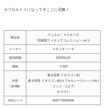
カプセルトイになって今ここに召喚！
デュエル・マスターズ
商品名
3D超獣フィギュアコレクション vol.1
メーカー
スタジオソータ
発売時期
2025年4月
価格
￥500
蒼き団長 ドギラゴン剣
内容
蒼き団長 ドギラゴン剣(カプセルシークレットVer.)
（全4種）
コッコ・ルピア
ガ:ナテハ
JANコード
4582779493086