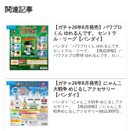
関連記事
【ガチャ26年8月発売】パワプロ
ゲーム
くん ゆれるんです。 セントラ
ル・リーグ【バンダイ】
バンダイ「パワプロくん ゆれるんです。
セントラル・リーグ」 【商品情報】／
パワフルプロ野球 ゆれるんです。セント
ラル・リーグ(税込500円)＼パワプロくん
の頭がボブルヘッドの様に動く新シリー
ズ「ゆれるんです。」にセントラル・リ
ーグの6球団...
【ガチャ26年8月発売】にゃんこ
ゲーム
大戦争 めじるしアクセサリー
【バンダイ】
バンダイ「にゃんこ大戦争 めじるしアク
セサリー」 【商品情報】／にゃんこ大
戦争めじるしアクセサリー(税込300円)＼
『にゃんこ大戦争』がめじるしアクセサ
リーで登場！クリア感がかわいいライン
ナップ全6種🌟#ガシャポン一部取り扱い
店舗の状況はこ...