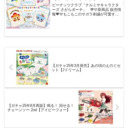
ピーナッツクラブ「ナルミヤキャラクタ
ーズ さがらポーチ」 💙🩷新商品 販売情
報🧡🩵もこもこのサガラ刺繍が可愛すぎ
る💖『#ナルミヤキャラクターズ さがら
ポーチ』のカプセルトイが新登場です🌟
🌟縦型なので、コスメや小物がすっぽり
入ります❣️【20...
【ガチャ25年3月発売】あの頃のえのぐセ
ット【Jドリーム】
【ガチャ25年8月再販】鳴る！ 回せる！
チェーンソー 2nd【アイピーフォー】