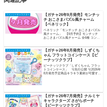
【ガチャ26年9月発売】モンチッ
ファンシーキャラクター
チ おこさまパズル風チャーム
【ベネリック】
ベネリック「モンチッチ おこさまパズル
風チャーム」 【9月予約】モンチッチ
おこさまパズル風チャーム 全6種 コンプ
リートセット ガチャ 送料無料 「モンチ
ッチ」よりおこさまパズル風チャームが
全国のカプセルトイ売り場から発売され
【ガチャ26年8月発売】しずくち
ファンシーキャラクター
ます。 パズ...
ゃん フラットコインケース【ピ
ーナッツクラブ】
ピーナッツクラブ「しずくちゃん フラッ
トコインケース」 🫧先行公開 🫧2026年
8月発売予定商品キラキラ素材が可愛すぎ
る🥺✨『#しずくちゃん フラットコインケ
ース』がカプセルトイに新登場🩵💙おた
のしみに💖全5種◒1回300円※開発中につ
き、...
【ガチャ26年7月発売】ナルミヤ
ファンシーキャラクター
キャラクターズ さがらポーチ
【ピーナッツクラブ】