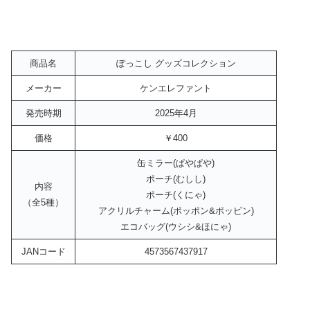
商品名
ぽっこし グッズコレクション
メーカー
ケンエレファント
発売時期
2025年4月
価格
￥400
缶ミラー(ぱやぱや)
ポーチ(むしし)
内容
ポーチ(くにゃ)
（全5種）
アクリルチャーム(ポッポン&ポッピン)
エコバッグ(ウシシ&ほにゃ)
JANコード
4573567437917