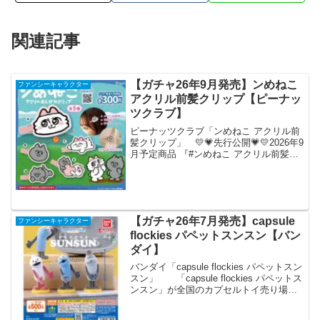
関連記事
【ガチャ26年9月発売】ンめねこ
ファンシーキャラクター
アクリル前髪クリップ【ピーナッ
ツクラブ】
ピーナッツクラブ「ンめねこ アクリル前
髪クリップ」 💛💗先行公開💗💛2026年9
月予定商品 『#ンめねこ アクリル前髪ク
リップ』がカプセルトイに新登場🐈🌈付
けているだけで癒されること間違いなし♪
全5種◒1回300円 ※開発中につき、商品の
仕...
【ガチャ26年7月発売】capsule
ファンシーキャラクター
flockies パペットスンスン【バン
ダイ】
バンダイ「capsule flockies パペットスン
スン」 「capsule flockies パペットス
ンスン」が全国のカプセルトイ売り場か
ら発売されます。 スンスンたちがふわ
ふわのフロッキーフィギュアになりまし