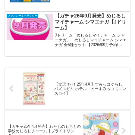
た。並べて飾りたくな...
【ガチャ26年9月発売】めじるし
ファンシーキャラクター
マイチャーム シマエナガ【Jドリ
ーム】
Jドリーム「めじるしマイチャーム シマ
エナガ」 めじるしマイチャーム シマエ
ナガ 全5種セット 【2026年9月予約/コン
プリート】 「めじるしマイチャーム シ
マエナガ」が全国のカプセルトイ売り場
から発売されます。 傘や小物につけて
かわいい...
【食玩 ｺﾚﾄｲ 25年4月】すみっコぐらし
パズルガム ホテルニューすみっコ【エン
スカイ】
【ガチャ25年4月発売】わたしのもちもの
学校めじるしチャーム【ブライトリン