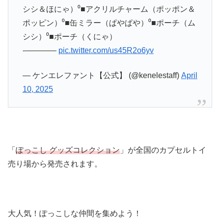
シシ＆ほにゃ）⁰■アクリルチャーム（ポッポン＆
ポッピン）⁰■缶ミラー（ぱやぱや）⁰■ポーチ（ム
シシ）⁰■ポーチ（くにゃ）
-————
pic.twitter.com/us45R2o6yv
— ケンエレファント【公式】 (@kenelestaff)
April
10, 2025
「
ぽっこし グッズコレクション
」が全国のカプセルトイ
売り場から発売されます。
大人気！ぽっこしな仲間を集めよう！