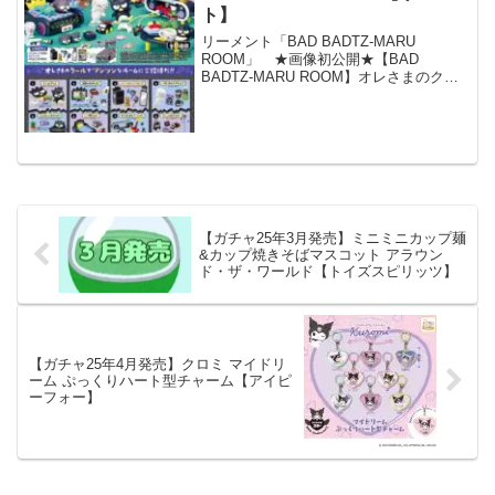
ト】
リーメント「BAD BADTZ-MARU
ROOM」 ★画像初公開★【BAD
BADTZ-MARU ROOM】オレさまのクー
ルでツンツンなルームにご招待だ！！9月
21日発売予定。全8種。1320円(税抜価格
1200円)。#バッドばつ丸 #サ...
【ガチャ25年3月発売】ミニミニカップ麺
&カップ焼きそばマスコット アラウン
ド・ザ・ワールド【トイズスピリッツ】
【ガチャ25年4月発売】クロミ マイドリ
ーム ぷっくりハート型チャーム【アイピ
ーフォー】