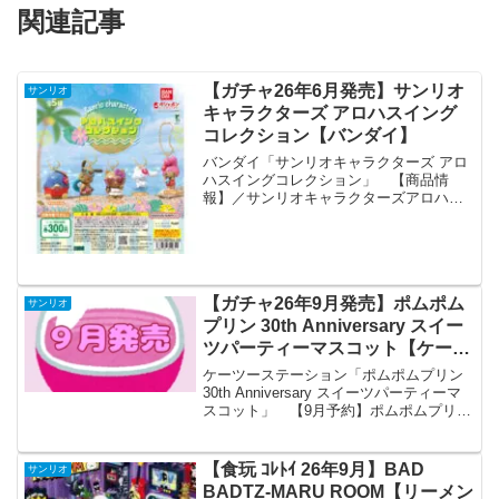
関連記事
【ガチャ26年6月発売】サンリオ
サンリオ
キャラクターズ アロハスイング
コレクション【バンダイ】
バンダイ「サンリオキャラクターズ アロ
ハスイングコレクション」 【商品情
報】／サンリオキャラクターズアロハス
イングコレクション(税込300円)＼サンリ
オキャラクターズより大人気の日焼けver.
が登場☀️持ち運べるスイング仕様✨各キ
ャラ夏らし...
【ガチャ26年9月発売】ポムポム
サンリオ
プリン 30th Anniversary スイー
ツパーティーマスコット【ケーツ
ーステーション】
ケーツーステーション「ポムポムプリン
30th Anniversary スイーツパーティーマ
スコット」 【9月予約】ポムポムプリン
30th Anniversary スイーツパーティーマ
スコット 全4種 コンプリートセット ガチ
ャ 送料無料...
【食玩 ｺﾚﾄｲ 26年9月】BAD
サンリオ
BADTZ-MARU ROOM【リーメン