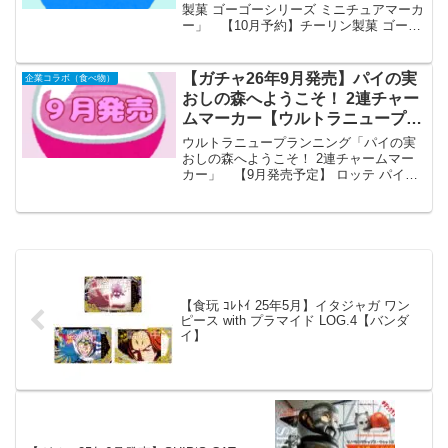
製菓 ゴーゴーシリーズ ミニチュアマーカ
ー」 【10月予約】チーリン製菓 ゴーゴ
ーシリーズ ミニチュアマーカー 全5種コ
ンプリートセット ガチャ 送料無料 「チ
ーリン製菓 ゴーゴーシリーズ ミニチュア
【ガチャ26年9月発売】パイの実
企業コラボ（食べ物）
マー...
おしの森へようこそ！ 2連チャー
ムマーカー【ウルトラニュープラ
ンニング】
ウルトラニュープランニング「パイの実
おしの森へようこそ！ 2連チャームマー
カー」 【9月発売予定】 ロッテ パイの
実 おしの森へようこそ！ 2連チャームマ
ーカー 【全7種セット】 ※仮予約※
「パイの実 おしの森へようこそ！ 2連チ
ャーム...
【食玩 ｺﾚﾄｲ 25年5月】イタジャガ ワン
ピース with プラマイド LOG.4【バンダ
イ】