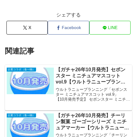
シェアする
X
Facebook
LINE
関連記事
【ガチャ26年10月発売】セボン
企業コラボ（食べ物）
スター ミニチュアマスコット
vol.9【ウルトラニュープランニ
ング】
ウルトラニュープランニング「セボンス
ター ミニチュアマスコット vol.9」
【10月発売予定】 セボンスター ミニチュ
アマスコット vol.9 【全4種セット】 ※仮
予約※ 「セボンスター ミニチュアマス
コット」の第9弾が全国のカプセルト...
【ガチャ26年10月発売】チーリ
企業コラボ（食べ物）
ン製菓 ゴーゴーシリーズ ミニチ
ュアマーカー【ウルトラニュープ
ランニング】
ウルトラニュープランニング「チーリン