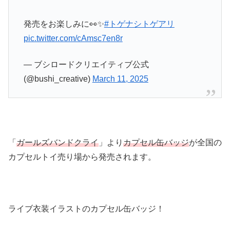
発売をお楽しみに👀✨
#トゲナシトゲアリ
pic.twitter.com/cAmsc7en8r
— ブシロードクリエイティブ公式
(@bushi_creative)
March 11, 2025
「
ガールズバンドクライ
」より
カプセル缶バッジ
が全国の
カプセルトイ売り場から発売されます。
ライブ衣装イラストのカプセル缶バッジ！