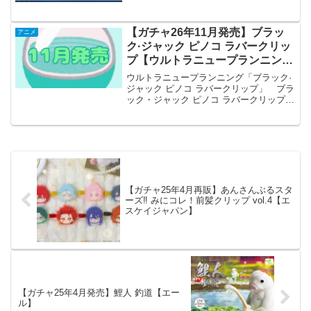
種｜1回 500円🔗───⋆TVアニメ「#俺だ
けレ...
【ガチャ26年11月発売】ブラッ
アニメ
ク·ジャック ピノコ ラバークリッ
プ【ウルトラニュープランニン
グ】
ウルトラニュープランニング「ブラック·
ジャック ピノコ ラバークリップ」 ブラ
ック・ジャック ピノコ ラバークリップ
全5種セット 【2026年11月予約/コンプリ
ート】 「ブラック·ジャック」よりピノ
コ ラバークリップが全国のカプセルト
イ...
【ガチャ25年4月再販】あんさんぶるスタ
ーズ‼ みにコレ！前髪クリップ vol.4【エ
スケイジャパン】
【ガチャ25年4月発売】鯉人 釣道【エー
ル】