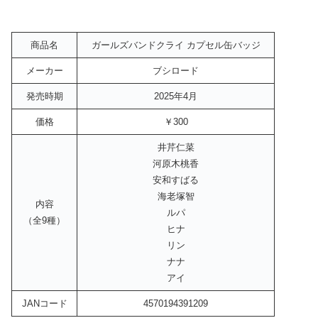
商品名
ガールズバンドクライ カプセル缶バッジ
メーカー
ブシロード
発売時期
2025年4月
価格
￥300
井芹仁菜
河原木桃香
安和すばる
海老塚智
内容
ルパ
（全9種）
ヒナ
リン
ナナ
アイ
JANコード
4570194391209