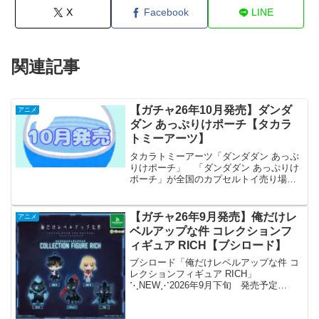
X
Facebook
LINE
関連記事
【ガチャ26年10月発売】ダンダ
アニメ
ダン あっぷりけポーチ【タカラ
トミーアーツ】
タカラトミーアーツ「ダンダダン あっぷ
りけポーチ」 「ダンダダン あっぷりけ
ポーチ」が全国のカプセルトイ売り場か
ら発売されます。 日常使いにぴったり
なサイズと可愛いアップリケ仕立てのポ
ーチです。 商品名 ダンダダン
【ガチャ26年9月発売】俺だけレ
アニメ
あっぷりけポーチ ...
ベルアップな件 コレクションフ
ィギュア RICH【ブシロード】
ブシロード「俺だけレベルアップな件 コ
レクションフィギュア RICH」
⋱NEW⋰2026年9月下旬 発売予定
───⋆TVアニメ「俺だけレベルアップな
件」コレクションフィギュアRICH🛒全5