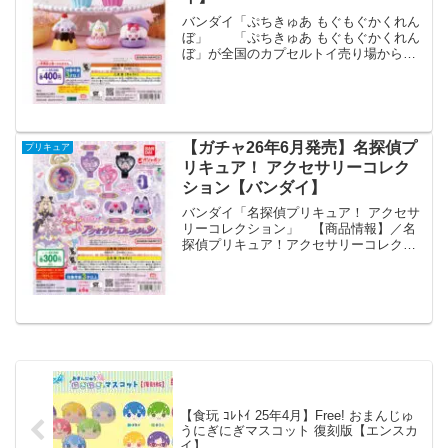
バンダイ「ぷちきゅあ もぐもぐかくれん
ぼ」 「ぷちきゅあ もぐもぐかくれん
ぼ」が全国のカプセルトイ売り場から発
売されます。 ぷちきゅあがスイーツに
かくれんぼ♪並べて可愛いフィギュアが登
場！ 商品名 ぷちきゅあ もぐもぐ
かくれんぼ ...
【ガチャ26年6月発売】名探偵プ
プリキュア
リキュア！ アクセサリーコレク
ション【バンダイ】
バンダイ「名探偵プリキュア！ アクセサ
リーコレクション」 【商品情報】／名
探偵プリキュア！アクセサリーコレクシ
ョン(税込300円)＼『名探偵プリキュ
ア！』のおしゃれで可愛いアクセサリー
コレクションが登場🔎✨…
pic.twitter.com...
【食玩 ｺﾚﾄｲ 25年4月】Free! おまんじゅ
うにぎにぎマスコット 復刻版【エンスカ
イ】