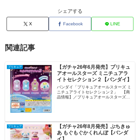
シェアする
X
Facebook
LINE
関連記事
【ガチャ26年6月発売】プリキュ
プリキュア
アオールスターズ ミニチュアラ
イトセレクション２【バンダイ】
バンダイ「プリキュアオールスターズ ミ
ニチュアライトセレクション２」 【商
品情報】／プリキュアオールスターズミ
ニチュアライトセレクション２(税込500
円)＼歴代プリキュアの変身アイテムが光
る、ミニチュアライト第２弾が登場です
💓#ガシャポン一...
【ガチャ26年8月発売】ぷちきゅ
プリキュア
あ もぐもぐかくれんぼ【バンダ
イ】