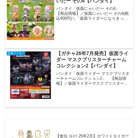
いだー その4【バンダイ】
バンダイ「仮面にゃいだー その4」
【商品情報】／仮面にゃいだー その4(税
込400円)＼「仮面ライダーになりきった
猫が大集合だニャー！」はやくも次なる
猫たち（仮面にゃいだーたち）が登場🐾
前弾と違った模様の猫も登場し、さらに
可愛い癒しのフィ...
【ガチャ26年7月発売】仮面ライ
仮面ライダー
ダー マスクブリスターチャーム
コレクション2【バンダイ】
バンダイ「仮面ライダー マスクブリスタ
ーチャームコレクション2」 【商品情
報】／仮面ライダーマスクブリスターチ
ャームコレクション2(税込400円)＼『仮
面ライダーシリーズ』の精巧なマスクフ
ィギュアをブリスターにセットしたチャ
ームアイテムが登...
【食玩 ｺﾚﾄｲ 25年2月】ホワイトタイガー