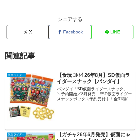
シェアする
X
Facebook
LINE
関連記事
【食玩 ｺﾚﾄｲ 26年8月】SD仮面ラ
仮面ライダー
イダースナック【バンダイ】
バンダイ「SD仮面ライダースナック」
＼予約開始／8月発売 #SD仮面ライダー
スナックボックス予約受付中！全31種(う
ちシークレット1種)のメタリックシール
付き！"横井画伯"新規描き起こしイラス
トも収録！美味しいスナックで、小腹に
キック！...
【ガチャ26年6月発売】仮面にゃ
仮面ライダー