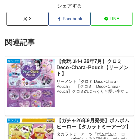
シェアする
X
Facebook
LINE
関連記事
【食玩 ｺﾚﾄｲ 26年7月】クロミ
サンリオ
Deco･Chara･Pouch【リーメン
ト】
リーメント「クロミ Deco･Chara･
Pouch」 【クロミ Deco･Chara･
Pouch】クロミのぷっくり可愛い半立体
デコパーツがいっぱい！ポーチに入れて
持ち歩けるよ！7月27日発売予定。全6
種。1320円(税抜価格1200円)。...
【ガチャ26年9月発売】ポムポム
サンリオ
ヒーロー【タカラトミーアーツ】
タカラトミーアーツ「ポムポムヒーロ