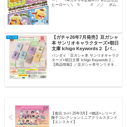
ー」 《📢ガチャ®︎企画中!!》◒ポムポム
ヒーロー＼＼ \\ // ／／ ポムポ
ムヒーロー ガチャに誕生❗️／／ //
\\ ＼＼⭐🍮「ぷ」ビームはこだわりの透
明使用🍮⭐👛400円 📅2026年9...
【ガチャ26年7月発売】豆ガシャ
サンリオ
本 サンリオキャラクターズ×朝日
文庫 Ichigo Keywords２【バン
ダイ】
バンダイ「豆ガシャ本 サンリオキャラク
ターズ×朝日文庫 Ichigo Keywords２」
【商品情報】／豆ガシャ本サンリオキャ
ラクターズ×朝日文庫 Ichigo Keywords２
(税込500円)＼サンリオキャラクターズと
一緒に名著を楽し...
【食玩 ｺﾚﾄｲ 25年3月】<物語>シリーズ
撫子コレクションミニアクリルスタンド
【エンスカイ】