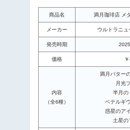
商品名
満月珈琲店 メ
メーカー
ウルトラニュ
発売時期
202
価格
￥
満月バター
月光
内容
半月の
（全6種）
ベテルギ
惑星のア
土星の