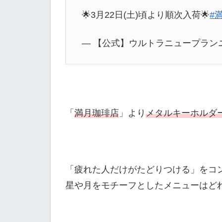
🌟3月22日(土)頃より順次入荷🌟
#
— 【公式】ウルトラニュープランニン
「
満月珈琲店
」より
メタルキーホルダ
「疲れた人だけがたどりつける」をコ
星や月をモチーフとしたメニューはど