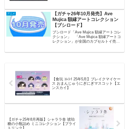
大人気作品『DEATH NOTE』より、...
【ガチャ26年10月発売】Ave
アニメ
Mujica 額縁アートコレクション
【ブシロード】
ブシロード「Ave Mujica 額縁アートコレ
クション」 「Ave Mujica 額縁アートコ
レクション」が全国のカプセルトイ売り
場から発売されます。 額縁内のキービ
ジュアルを変えられる！ 商品名
Ave Mujica 額縁アートコレク...
【食玩 ｺﾚﾄｲ 25年5月】ブレイクマイケー
ス おまんじゅうにぎにぎマスコット【エ
ンスカイ】
【ガチャ25年8月再販】シャララ舎 琥珀
糖の小瓶詰め ミニコレクション【ブライ
トリンク】