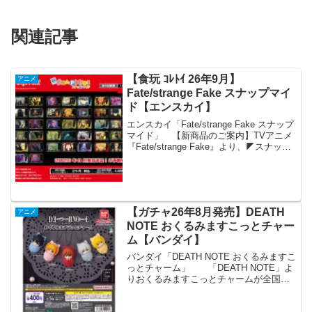
関連記事
【食玩 ｺﾚﾄｲ 26年9月】
アニメ
Fate/strange Fake スナップマイ
ド【エンスカイ】
エンスカイ「Fate/strange Fake スナップ
マイド」 【新商品のご案内】TVアニメ
『Fate/strange Fake』より、◤スナップ
マイド◢が新登場！場面写を使用したス
ナップ写真のようなミニサイズのブロマ
イドコレクションです...
【ガチャ26年8月発売】DEATH
アニメ
NOTE おくるみますこっとチャー
ム【バンダイ】
バンダイ「DEATH NOTE おくるみますこ
っとチャーム」 「DEATH NOTE」よ
りおくるみますこっとチャームが全国の
カプセルトイ売り場から発売されま
す。 全世界累計発行部数3,000万部超の